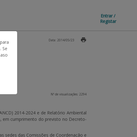
Entrar /
Registar
Data: 2014/05/23
 para
. Se
Caso
Nº de visualizações: 2294
PANCD) 2014-2024
e de
Relatório Ambiental
4
, em cumprimento do previsto no Decreto-
, nas sedes das Comissões de Coordenação e