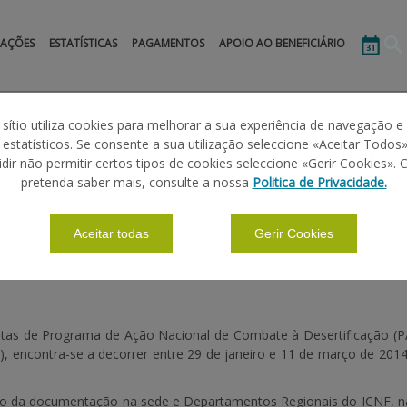
MAÇÕES
ESTATÍSTICAS
PAGAMENTOS
APOIO AO BENEFICIÁRIO
 sítio utiliza cookies para melhorar a sua experiência de navegação e
s estatísticos. Se consente a sua utilização seleccione «Aceitar Todos»
idir não permitir certos tipos de cookies seleccione «Gerir Cookies». 
ONAL DE COMBATE À DESERTIFICAÇÃO
pretenda saber mais, consulte a nossa
Politica de Privacidade.
Aceitar todas
Gerir Cookies
stas de
Programa de Ação Nacional de Combate à Desertificação (
)
, encontra-se a decorrer entre
29 de janeiro e 11 de março de 201
ização da documentação na sede e Departamentos Regionais do ICNF