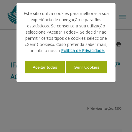
Este sítio utiliza cookies para melhorar a sua
experiência de navegação e para fins
estatísticos. Se consente a sua utilização
seleccione «Aceitar Todos». Se decidir não
permitir certos tipos de cookies seleccione
O IFAP
«Gerir Cookies». Caso pretenda saber mais,
Data: 2014/05/23
consulte a nossa
Politica de Privacidade.
AJUDAS/APOIOS
IFAP IRÁ MARCAR PRESENÇA NA 47ª
Aceitar todas
Gerir Cookies
AGRO
INFORMAÇÕES
ESTATÍSTICAS
Nº de visualizações: 1500
PAGAMENTOS