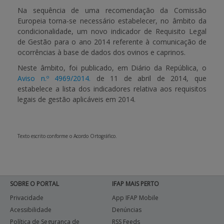
Na sequência de uma recomendação da Comissão
Europeia torna-se necessário estabelecer, no âmbito da
APOIO AO BENEFICIÁRIO
condicionalidade, um novo
indicador de Requisito Legal
de Gestão
para o ano 2014 referente à comunicação de
ocorrências à base de dados dos ovinos e caprinos.
Entrar / Registar
Neste âmbito, foi publicado, em Diário da República, o
Aviso n.º 4969/2014.
de 11 de abril de 2014, que
estabelece a lista dos indicadores relativa aos requisitos
legais de gestão aplicáveis em 2014.
Texto escrito conforme o Acordo Ortográfico.
SOBRE O PORTAL
IFAP MAIS PERTO
Privacidade
App IFAP Mobile
Acessibilidade
Denúncias
Política de Segurança de
RSS Feeds