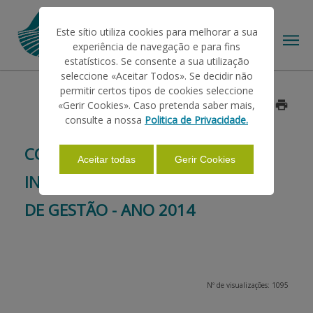
Este sítio utiliza cookies para melhorar a sua
experiência de navegação e para fins
estatísticos. Se consente a sua utilização
seleccione «Aceitar Todos». Se decidir não
permitir certos tipos de cookies seleccione
O IFAP
«Gerir Cookies». Caso pretenda saber mais,
Data: 2014/05/23
consulte a nossa
Politica de Privacidade.
AJUDAS/APOIOS
CONDICIONALIDADE - NOVO
Aceitar todas
Gerir Cookies
INDICADOR DE REQUISITO LEGAL
INFORMAÇÕES
DE GESTÃO - ANO 2014
ESTATÍSTICAS
Nº de visualizações: 1095
PAGAMENTOS