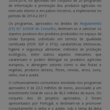
29.04.2014, foi aprovado um conjunto de 20 programas
de informação e promoção dos produtos agrícolas no
APOIO AO BENEFICIÁRIO
mercado interno e em países terceiros, a implementar no
período de 2014 a 2017.
Os programas, aprovados no âmbito do
Regulamento
(CE) N.º 3/2008 do Conselho
, destinam-se a valorizar os
Entrar / Registar
aspetos positivos dos produtos produzidos no espaço da
União Europeia, sobretudo em termos de qualidade
certificada (DOP, IGP e ETG), caraterísticas intrínsecas,
higiene e segurança alimentar, métodos de produção
ecológicos, entre outros aspetos relevantes que
caraterizam e podem distinguir os produtos agrícolas
europeus, e abrangem setores como o das frutas e
vegetais, produtos lácteos, flores, cereais, arroz, ovos,
vinho, mel e azeite.
O cofinanciamento comunitário envolvido nos programas
aprovados é de 23,3 milhões de euros, associado a um
investimento total de cerca de 46,5 milhões de euros. Do
conjunto dos 20 projetos aprovados,
2 foram
apresentados por Portugal
, e destinam-se a promover
conjuntamente o vinho e o azeite, sob o tema da dieta