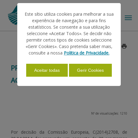
Este sítio utiliza cookies para melhorar a sua
experiência de navegação e para fins
estatísticos. Se consente a sua utilização
seleccione «Aceitar Todos». Se decidir não
permitir certos tipos de cookies seleccione
O IFAP
«Gerir Cookies». Caso pretenda saber mais,
Data: 2014/05/23
consulte a nossa
Politica de Privacidade.
AJUDAS/APOIOS
PROMOÇÃO DE PRODUTOS
Aceitar todas
Gerir Cookies
AGRÍCOLAS
INFORMAÇÕES
ESTATÍSTICAS
Nº de visualizações: 1210
PAGAMENTOS
Por decisão da Comissão Europeia, C(2014)2708, de