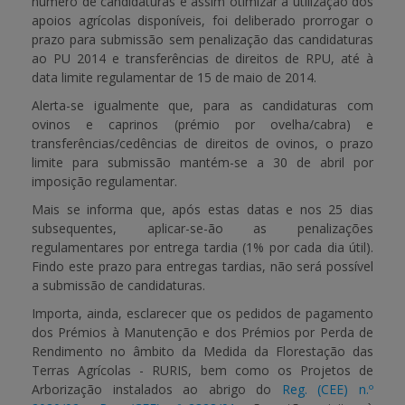
número de candidaturas e assim otimizar a utilização dos
apoios agrícolas disponíveis, foi deliberado prorrogar o
APOIO AO BENEFICIÁRIO
prazo para submissão sem penalização das candidaturas
ao PU 2014 e transferências de direitos de RPU, até à
data limite regulamentar de
15 de maio de 2014
.
Alerta-se igualmente que, para as candidaturas com
Entrar / Registar
ovinos e caprinos (prémio por ovelha/cabra) e
transferências/cedências de direitos de ovinos, o prazo
limite para submissão mantém-se a
30 de abril
por
imposição regulamentar.
Mais se informa que, após estas datas e nos
25 dias
subsequentes
, aplicar-se-ão as penalizações
regulamentares por entrega tardia (1% por cada dia útil).
Findo este prazo para entregas tardias, não será possível
a submissão de candidaturas.
Importa, ainda, esclarecer que os pedidos de pagamento
dos Prémios à Manutenção e dos Prémios por Perda de
Rendimento no âmbito da Medida da Florestação das
Terras Agrícolas - RURIS, bem como os Projetos de
Arborização instalados ao abrigo do
Reg. (CEE) n.º