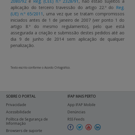
2080/92
e
Reg. (CEE) n.º 2328/91
, não estão sujeitos à
aplicação do terceiro travessão do artigo 22.º do
Reg.
(UE) n.º 65/2011
, uma vez que se tratam compromissos
iniciados antes de 1 de janeiro de 2007 (ver ponto 1 do
artigo 8.º do mesmo regulamento), pelo que está
assegurada a criação e submissão destes pedidos até ao
dia 9 de junho de 2014 sem aplicação de qualquer
penalização.
Texto escrito conforme o Acordo Ortográfico.
SOBRE O PORTAL
IFAP MAIS PERTO
Privacidade
App IFAP Mobile
Acessibilidade
Denúncias
Política de Segurança de
RSS Feeds
Informação
Browsers de suporte