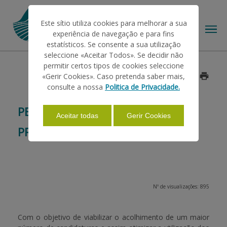
Este sítio utiliza cookies para melhorar a sua
experiência de navegação e para fins
estatísticos. Se consente a sua utilização
seleccione «Aceitar Todos». Se decidir não
permitir certos tipos de cookies seleccione
O IFAP
«Gerir Cookies». Caso pretenda saber mais,
Data: 2014/05/23
consulte a nossa
Politica de Privacidade.
AJUDAS/APOIOS
PEDIDO ÚNICO DE AJUDAS 2014 
Aceitar todas
Gerir Cookies
PRORROGAÇÃO DE PRAZO
INFORMAÇÕES
ESTATÍSTICAS
Nº de visualizações: 895
PAGAMENTOS
Com o objetivo de viabilizar o acolhimento de um maior