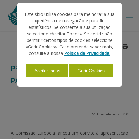
Este sítio utiliza cookies para melhorar a sua
experiência de navegação e para fins
estatísticos. Se consente a sua utilização
seleccione «Aceitar Todos». Se decidir não
permitir certos tipos de cookies seleccione
O IFAP
«Gerir Cookies». Caso pretenda saber mais,
Data: 2014/07/22
consulte a nossa
Politica de Privacidade.
AJUDAS/APOIOS
PRÉMIOS DE COMUNICAÇÃO DA
Aceitar todas
Gerir Cookies
PAC
INFORMAÇÕES
ESTATÍSTICAS
Nº de visualizações: 3250
PAGAMENTOS
A Comissão Europeia lançou um convite à apresentação