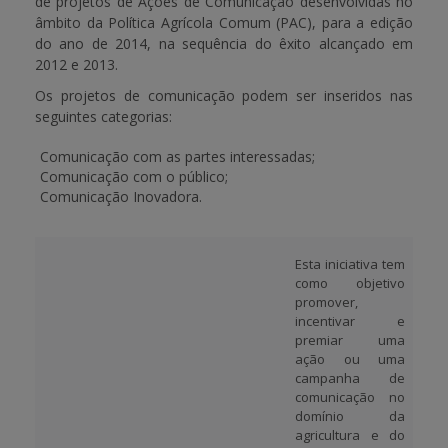
de projetos de Ações de Comunicação desenvolvidas no
âmbito da Política Agrícola Comum (PAC), para a edição
APOIO AO BENEFICIÁRIO
do ano de 2014, na sequência do êxito alcançado em
2012 e 2013.
Os projetos de comunicação podem ser inseridos nas
seguintes categorias:
Entrar / Registar
Comunicação com as partes interessadas;
Comunicação com o público;
Comunicação Inovadora.
Esta iniciativa tem
como objetivo
promover,
incentivar e
premiar uma
ação ou uma
campanha de
comunicação no
domínio da
agricultura e do