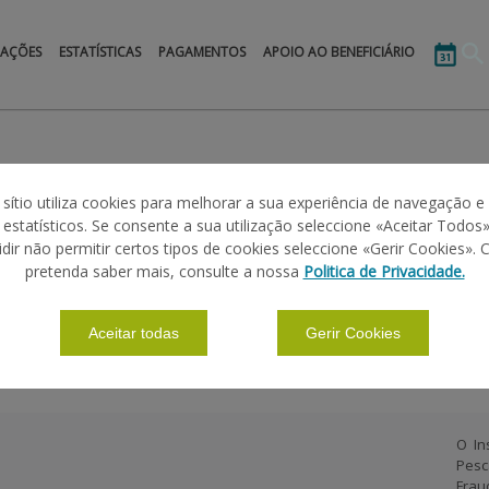
MAÇÕES
ESTATÍSTICAS
PAGAMENTOS
APOIO AO BENEFICIÁRIO
 sítio utiliza cookies para melhorar a sua experiência de navegação e
s estatísticos. Se consente a sua utilização seleccione «Aceitar Todos»
idir não permitir certos tipos de cookies seleccione «Gerir Cookies». 
pretenda saber mais, consulte a nossa
Politica de Privacidade.
Aceitar todas
Gerir Cookies
O In
Pesc
Frau