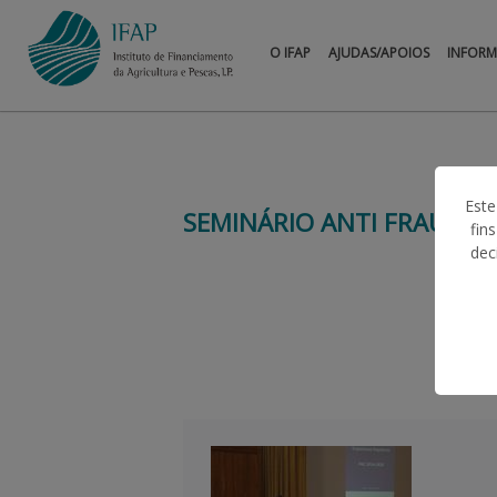
O IFAP
AJUDAS/APOIOS
INFOR
Este
SEMINÁRIO ANTI FRAUDE
fin
dec