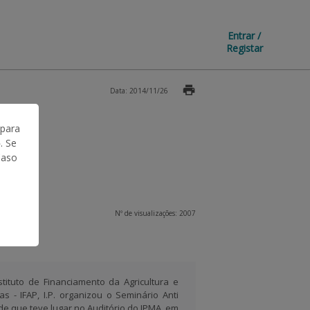
Entrar /
Registar
Data: 2014/11/26
 para
. Se
Caso
Nº de visualizações: 2007
stituto de Financiamento da Agricultura e
as - IFAP, I.P. organizou o Seminário Anti
de que teve lugar no Auditório do IPMA, em