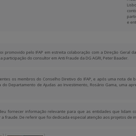
Lisb
con
part
e en
oi promovido pelo IFAP em estreita colaboração com a Direção Geral da
a participação do consultor em Anti Fraude da DG AGRI, Peter Baader.
entes os membros do Conselho Diretivo do IFAP, e após uma nota de bo
etora do Departamento de Ajudas ao Investimento, Rosário Gama, uma ap
ndeu fornecer informação relevante para que as entidades que lidam 
r a fraude. De referir que foi dedicada especial atenção aos projetos de 