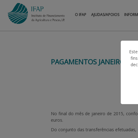
O IFAP
AJUDAS/APOIOS
INFOR
Este
fin
PAGAMENTOS JANEIRO 20
dec
No final do mês de
janeiro de 2015
, conf
euros
.
Do conjunto das transferências efetuadas