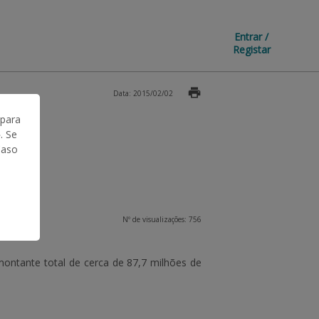
Entrar /
Registar
Data: 2015/02/02
 para
. Se
Caso
Nº de visualizações: 756
ontante total de cerca de
87,7 milhões de