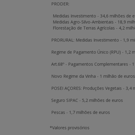
PRODER:
Medidas Investimento -
34,6 milhões de 
Medidas Agro-Silvo-Ambientais -
18,9 mil
Florestação de Terras Agrícolas -
4,2 mil
PRORURAL:
Medidas Investimento -
1,9 m
Regime de Pagamento Único
(RPU) -
1,2 m
Art.68º - Pagamentos Complementares
-
1
Novo Regime da Vinha
-
1 milhão de euros
POSEI AÇORES:
Produções Vegetais -
3,4 
Seguro SIPAC
-
5,2 milhões de euros
Pescas
-
1,7 milhões de euros
*Valores provisórios