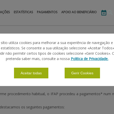
MAÇÕES
ESTATÍSTICAS
PAGAMENTOS
APOIO AO BENEFICIÁRIO
 sítio utiliza cookies para melhorar a sua experiência de navegação e
s estatísticos. Se consente a sua utilização seleccione «Aceitar Todos»
15
idir não permitir certos tipos de cookies seleccione «Gerir Cookies». 
pretenda saber mais, consulte a nossa
Politica de Privacidade.
Aceitar todas
Gerir Cookies
orme procedimento habitual, o IFAP procedeu a pagamentos* num m
, destacamos os seguintes pagamentos: