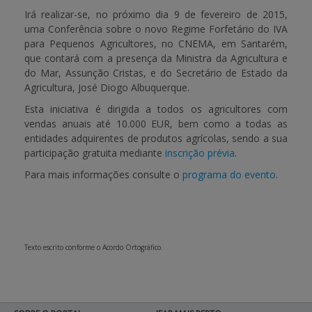
Irá realizar-se, no próximo dia
9 de fevereiro de 201
5,
uma Conferência sobre o novo 
Regime Forfetário do IVA
APOIO AO BENEFICIÁRIO
para Pequenos Agricultores
, no CNEMA, em Santarém,
que contará com a presença da Ministra da Agricultura e
do Mar, Assunção Cristas, e do Secretário de Estado da
Entrar / Registar
Agricultura, José Diogo Albuquerque.
Esta iniciativa é dirigida a todos os agricultores com
vendas anuais até 10.000 EUR, bem como a todas as
entidades adquirentes de produtos agrícolas, sendo a sua
participação gratuita mediante
inscrição prévia
.
Para mais informações consulte o
programa do evento
.
Texto escrito conforme o Acordo Ortográfico.