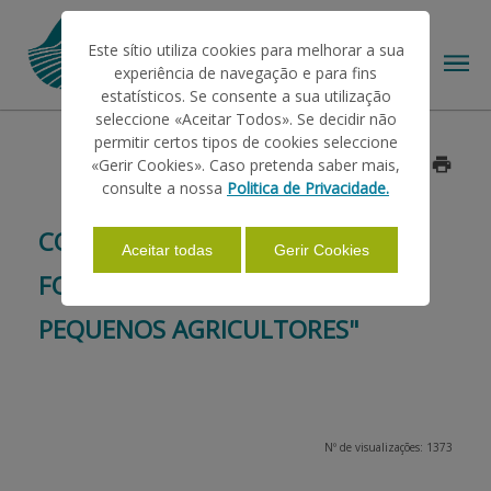
Este sítio utiliza cookies para melhorar a sua
experiência de navegação e para fins
estatísticos. Se consente a sua utilização
seleccione «Aceitar Todos». Se decidir não
permitir certos tipos de cookies seleccione
O IFAP
«Gerir Cookies». Caso pretenda saber mais,
Data: 2015/01/30
consulte a nossa
Politica de Privacidade.
AJUDAS/APOIOS
CONFERÊNCIA "REGIME
Aceitar todas
Gerir Cookies
FORFETÁRIO DO IVA PARA
INFORMAÇÕES
PEQUENOS AGRICULTORES"
ESTATÍSTICAS
Nº de visualizações: 1373
PAGAMENTOS