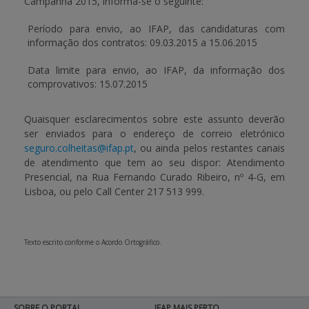
Campanha 2015
, informa-se o seguinte:
Período para envio, ao IFAP, das candidaturas com
APOIO AO BENEFICIÁRIO
informação dos contratos:
09.03.2015 a 15.06.2015
Data limite para envio, ao IFAP, da informação dos
Entrar / Registar
comprovativos:
15.07.2015
Quaisquer esclarecimentos sobre este assunto deverão
ser enviados para o endereço de correio eletrónico
seguro.colheitas@ifap.pt
, ou ainda pelos restantes canais
de atendimento que tem ao seu dispor: Atendimento
Presencial, na Rua Fernando Curado Ribeiro, nº 4-G, em
Lisboa, ou pelo
Call Center
217 513 999.
Texto escrito conforme o Acordo Ortográfico.
SOBRE O PORTAL
IFAP MAIS PERTO