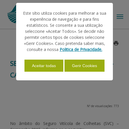
Este sítio utiliza cookies para melhorar a sua
experiência de navegação e para fins
estatísticos. Se consente a sua utilização
seleccione «Aceitar Todos». Se decidir não
permitir certos tipos de cookies seleccione
O IFAP
«Gerir Cookies». Caso pretenda saber mais,
Data: 2015/03/09
consulte a nossa
Politica de Privacidade.
AJUDAS/APOIOS
SEGURO VITÍCOLA DE COLHEITAS -
Aceitar todas
Gerir Cookies
CAMPANHA 2015
INFORMAÇÕES
ESTATÍSTICAS
Nº de visualizações: 773
PAGAMENTOS
No âmbito do
Seguro Vitícola de Colheitas
(SVC) –