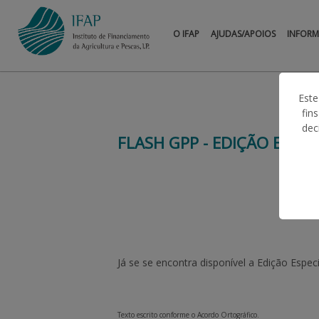
O IFAP
AJUDAS/APOIOS
INFOR
Este
fin
dec
FLASH GPP - EDIÇÃO ESPEC
Já se se encontra disponível a Edição Espec
Texto escrito conforme o Acordo Ortográfico.