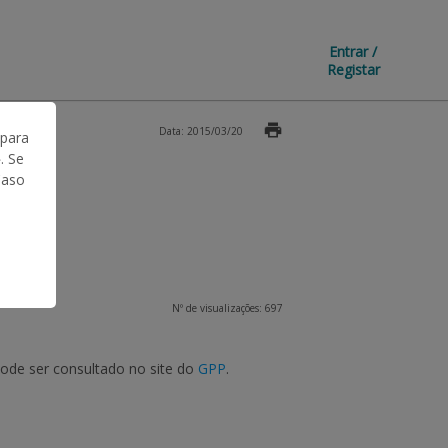
Entrar /
Registar
Data: 2015/03/20
 para
. Se
Caso
Nº de visualizações: 697
pode ser consultado no site do
GPP
.