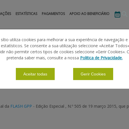
MAÇÕES
ESTATÍSTICAS
PAGAMENTOS
APOIO AO BENEFICIÁRIO
 sítio utiliza cookies para melhorar a sua experiência de navegação e
s estatísticos. Se consente a sua utilização seleccione «Aceitar Todos»
idir não permitir certos tipos de cookies seleccione «Gerir Cookies». 
IAL
pretenda saber mais, consulte a nossa
Politica de Privacidade.
Aceitar todas
Gerir Cookies
ial da
FLASH GPP
- Edição Especial , N.º 505 de 19 março 2015, que 