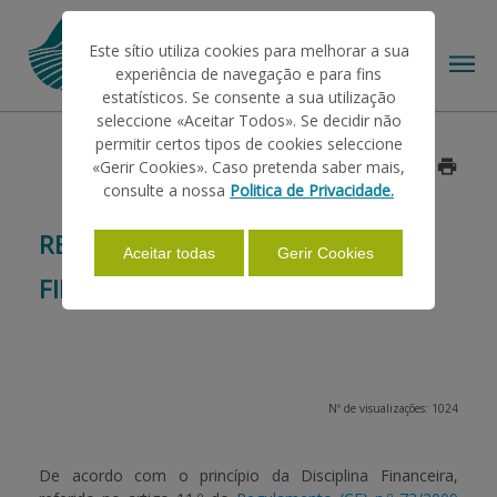
Este sítio utiliza cookies para melhorar a sua
experiência de navegação e para fins
estatísticos. Se consente a sua utilização
seleccione «Aceitar Todos». Se decidir não
permitir certos tipos de cookies seleccione
O IFAP
«Gerir Cookies». Caso pretenda saber mais,
Data: 2015/10/17
consulte a nossa
Politica de Privacidade.
AJUDAS/APOIOS
REEMBOLSO DA DISCIPLINA
Aceitar todas
Gerir Cookies
FINANCEIRA - CAMPANHA 2013
INFORMAÇÕES
ESTATÍSTICAS
Nº de visualizações: 1024
PAGAMENTOS
De acordo com o princípio da Disciplina Financeira,