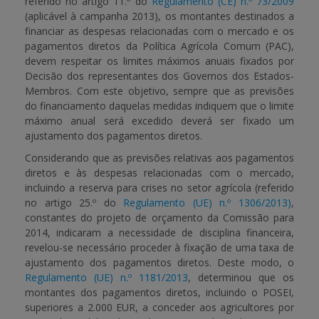
referido no artigo 11.º do
Regulamento (CE) n.º 73/2009
(aplicável à campanha 2013), os montantes destinados a
APOIO AO BENEFICIÁRIO
financiar as despesas relacionadas com o mercado e os
pagamentos diretos da Política Agrícola Comum (PAC),
devem respeitar os limites máximos anuais fixados por
Decisão dos representantes dos Governos dos Estados-
Entrar / Registar
Membros. Com este objetivo, sempre que as previsões
do financiamento daquelas medidas indiquem que o limite
máximo anual será excedido deverá ser fixado um
ajustamento dos pagamentos diretos.
Considerando que as previsões relativas aos pagamentos
diretos e às despesas relacionadas com o mercado,
incluindo a reserva para crises no setor agrícola (referido
no artigo 25.º do
Regulamento (UE) n.º 1306/2013)
,
constantes do projeto de orçamento da Comissão para
2014, indicaram a necessidade de disciplina financeira,
revelou-se necessário proceder à fixação de uma taxa de
ajustamento dos pagamentos diretos. Deste modo, o
Regulamento (UE) n.º 1181/2013
, determinou que os
montantes dos pagamentos diretos, incluindo o POSEI,
superiores a 2.000 EUR, a conceder aos agricultores por