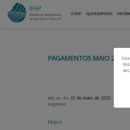
O IFAP
AJUDAS/APOIOS
INFOR
PAGAMENTOS MAIO 2025
Este
fin
dec
Até ao dia
23 de maio de 2025
, o IFAP 
seguintes:
FEAGA