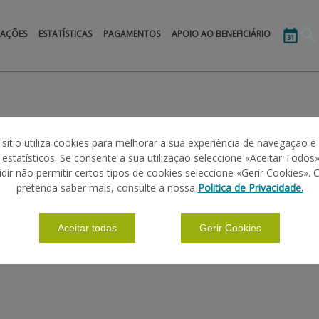
MAÇÕES
ESTATÍSTICAS
PAGAMENTOS
APOIO AO BENEFICIÁRIO
 sítio utiliza cookies para melhorar a sua experiência de navegação e
s estatísticos. Se consente a sua utilização seleccione «Aceitar Todos»
idir não permitir certos tipos de cookies seleccione «Gerir Cookies». 
pretenda saber mais, consulte a nossa
Politica de Privacidade.
Aceitar todas
Gerir Cookies
procedeu a pagamentos num montante total de cerca de
37,8 mi