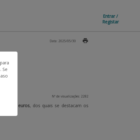
Entrar /
Registar
Data: 2025/05/30
 para
. Se
Caso
Nº de visualizações: 2282
lhões de euros
, dos quais se destacam os