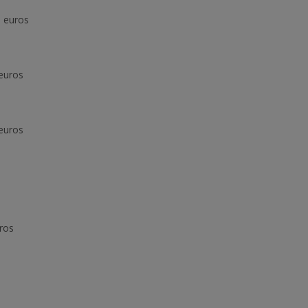
e euros
 euros
 euros
ros