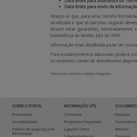
Data limite para assinatura do Term
Data limite para envio da informaç
Realça-se que, para uma correta formalizaç
atualizada e que as parcelas seguras devem
devem estar garantidas, nomeadamente em 
inexistência de dívidas juto do IFAP.
Informação mais detalhada pode ser consu
Para esclarecimentos adicionais poderá con
os restantes canais de atendimento disponi
Texto escrito conforme o Acordo Ortográfico.
SOBRE O PORTAL
INFORMAÇÃO ÚTIL
DOCUMENT
Privacidade
Contactos
Manuais
Acessibilidade
Perguntas Frequentes
Formulários
Política de Segurança de
Ligações Úteis
Minutas
Informação
Tabela de Preços
Tutoriais