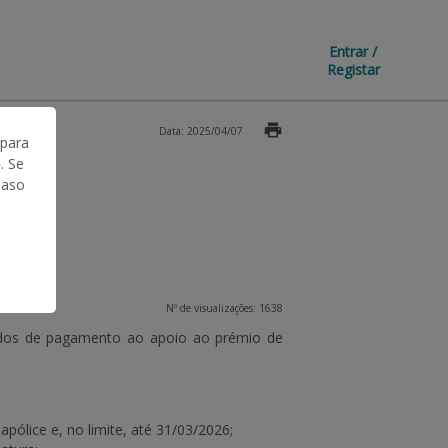
Entrar /
Registar
Data: 2025/04/07
 para
. Se
Caso
Nº de visualizações: 1638
didos de pagamento ao apoio ao prémio de
apólice e, no limite, até 31/03/2026;