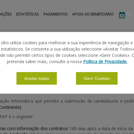
MAÇÕES
ESTATÍSTICAS
PAGAMENTOS
APOIO AO BENEFICIÁRIO
 sítio utiliza cookies para melhorar a sua experiência de navegação e
s estatísticos. Se consente a sua utilização seleccione «Aceitar Todos»
idir não permitir certos tipos de cookies seleccione «Gerir Cookies». 
CAMPANHA 2025 - CONTINENTE
pretenda saber mais, consulte a nossa
Politica de Privacidade.
Aceitar todas
Gerir Cookies
icação informática que permite a submissão de candidaturas e pe
Continente)
.
FAP é o seguinte:
uras com informação dos contratos:
180 dias após a data de início da 