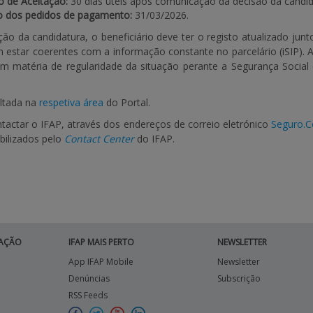
o de Aceitação:
30 dias úteis após comunicação da decisão da candid
ão dos pedidos de pagamento:
31/03/2026.
ão da candidatura, o beneficiário deve ter o registo atualizado ju
 estar coerentes com a informação constante no parcelário (iSIP). As
matéria de regularidade da situação perante a Segurança Social e
ltada na
respetiva área
do Portal.
tactar o IFAP, através dos endereços de correio eletrónico
Seguro.C
bilizados pelo
Contact Center
do IFAP.
AÇÃO
IFAP MAIS PERTO
NEWSLETTER
App IFAP Mobile
Newsletter
Denúncias
Subscrição
RSS Feeds