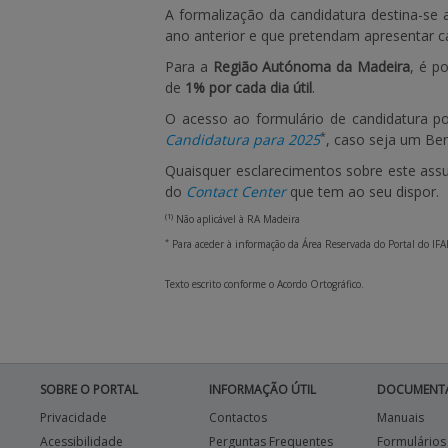
A formalização da candidatura destina-se
ano anterior e que pretendam apresentar c
Para a
Região Autónoma da Madeira
, é p
de
1% por cada dia útil
.
O acesso ao formulário de candidatura p
*
Candidatura para 2025
, caso seja um Be
Quaisquer esclarecimentos sobre este assu
do
Contact Center
que tem ao seu dispor.
(1)
Não aplicável à RA Madeira
*
Para aceder à informação da Área Reservada do Portal do IFA
Texto escrito conforme o Acordo Ortográfico.
SOBRE O PORTAL
INFORMAÇÃO ÚTIL
DOCUMENT
Privacidade
Contactos
Manuais
Acessibilidade
Perguntas Frequentes
Formulários