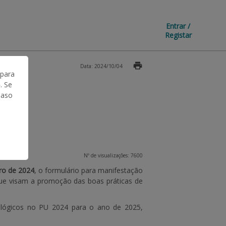
Entrar /
Registar
Data: 2024/10/04
 para
. Se
Caso
Nº de visualizações: 7600
ro de 2024
, o formulário para manifestação
que visam a promoção das boas práticas de
cológicos no PU 2024 para o ano de 2025,