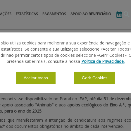
MAÇÕES
ESTATÍSTICAS
PAGAMENTOS
APOIO AO BENEFICIÁRIO
 sítio utiliza cookies para melhorar a sua experiência de navegação e
s estatísticos. Se consente a sua utilização seleccione «Aceitar Todos»
idir não permitir certos tipos de cookies seleccione «Gerir Cookies». 
AIS» – INTENÇÃO DE CANDIDATURA 2025
pretenda saber mais, consulte a nossa
Politica de Privacidade.
Aceitar todas
Gerir Cookies
ncontra-se disponibilizado no Portal do IFAP,
até dia 31 de dezemb
(1)
 apoio associado "Animais"
e aos
apoios ecológicos do Eixo A
, 
is,
para o ano de 2025
.
ários que manifestaram a intenção de candidatura aos regimes e
ad
” dos documentos obrigatórios no âmbito de cada intervenção.