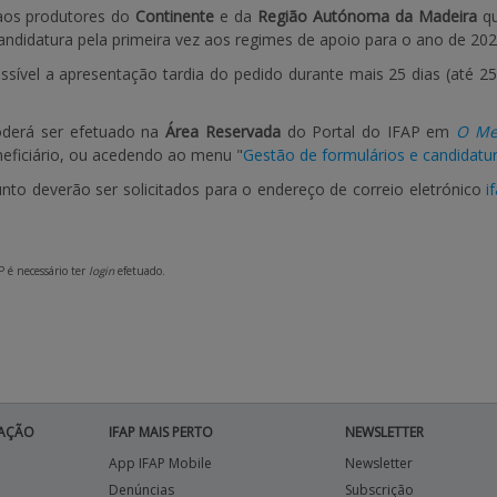
 aos produtores do
Continente
e da
Região Autónoma da Madeira
qu
andidatura pela primeira vez aos regimes de apoio para o ano de 202
ossível a apresentação tardia do pedido durante mais 25 dias (até 2
oderá ser efetuado na
Área Reservada
do Portal do IFAP em
O Me
neficiário, ou acedendo ao menu "
Gestão de formulários e candidatu
nto deverão ser solicitados para o endereço de correio eletrónico
i
P é necessário ter
login
efetuado.
AÇÃO
IFAP MAIS PERTO
NEWSLETTER
App IFAP Mobile
Newsletter
Denúncias
Subscrição