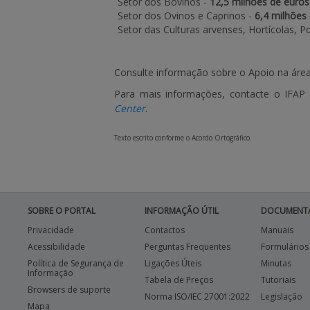
Setor dos Bovinos -
12,5 milhões de euros
Setor dos Ovinos e Caprinos -
6,4 milhões
Setor das Culturas arvenses, Hortícolas, P
Consulte informação sobre o Apoio na áre
Para mais informações, contacte o IFAP 
Center
.
Texto escrito conforme o Acordo Ortográfico.
SOBRE O PORTAL
INFORMAÇÃO ÚTIL
DOCUMENT
Privacidade
Contactos
Manuais
Acessibilidade
Perguntas Frequentes
Formulários
Política de Segurança de
Ligações Úteis
Minutas
Informação
Tabela de Preços
Tutoriais
Browsers de suporte
Norma ISO/IEC 27001:2022
Legislação
Mapa