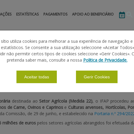
MAÇÕES
ESTATÍSTICAS
PAGAMENTOS
APOIO AO BENEFICIÁRIO
 sítio utiliza cookies para melhorar a sua experiência de navegação e
s estatísticos. Se consente a sua utilização seleccione «Aceitar Todos»
idir não permitir certos tipos de cookies seleccione «Gerir Cookies». 
MPORÁRIA 2022 – SETOR AGRÍCOLA – PAG
pretenda saber mais, consulte a nossa
Politica de Privacidade.
Aceitar todas
Gerir Cookies
rária
destinada ao
Setor Agrícola (Medida 22)
, o IFAP procedeu 
nos de Carne, Ovinos e Caprinos
e
Culturas arvenses, Hortícolas, Po
da Comissão, de 29 de junho, e estabelecido na
Portaria n.º 294/202
6 milhões de euros
pelos setores agrícolas abrangidos foi efetuada d