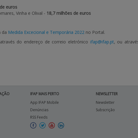
 de euros
omares, Vinha e Olival -
18,7 milhões de euros
a da
Medida Excecional e Temporária 2022
no Portal.
através do endereço de correio eletrónico
ifap@ifap.pt
, ou atravé
AÇÃO
IFAP MAIS PERTO
NEWSLETTER
App IFAP Mobile
Newsletter
Denúncias
Subscrição
RSS Feeds