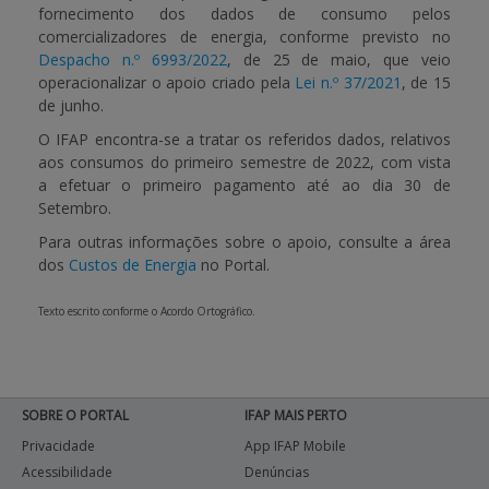
fornecimento dos dados de consumo pelos
comercializadores de energia, conforme previsto no
APOIO AO BENEFICIÁRIO
Despacho n.º 6993/2022
, de 25 de maio, que veio
operacionalizar o apoio criado pela
Lei n.º 37/2021
, de 15
de junho.
Entrar / Registar
O IFAP encontra-se a tratar os referidos dados, relativos
aos consumos do primeiro semestre de 2022, com vista
a efetuar o primeiro pagamento até ao dia 30 de
Setembro.
Para outras informações sobre o apoio, consulte a área
dos
Custos de Energia
no Portal.
Texto escrito conforme o Acordo Ortográfico.
SOBRE O PORTAL
IFAP MAIS PERTO
Privacidade
App IFAP Mobile
Acessibilidade
Denúncias