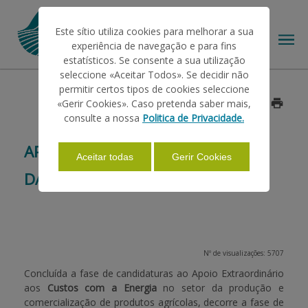
Este sítio utiliza cookies para melhorar a sua
experiência de navegação e para fins
estatísticos. Se consente a sua utilização
seleccione «Aceitar Todos». Se decidir não
permitir certos tipos de cookies seleccione
O IFAP
«Gerir Cookies». Caso pretenda saber mais,
Data: 2022/08/29
consulte a nossa
Politica de Privacidade.
AJUDAS/APOIOS
APOIO CUSTOS DE ENERGIA –
Aceitar todas
Gerir Cookies
DADOS DE CONSUMO
INFORMAÇÕES
ESTATÍSTICAS
Nº de visualizações: 5707
Concluída a fase de candidaturas ao Apoio Extraordinário
aos
Custos com a Energia
no setor da produção e
PAGAMENTOS
comercialização de produtos agrícolas, decorre a fase de