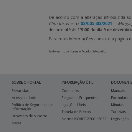
De acordo com a alteração introduzida ao
Climáticas
e n.º
03/C05-i03/2021
–
Mitiga
decorre
até às 17h00 do dia 9 de dezembr
Para mais informações consulte a página 
Texto escrito conforme o Acordo Ortográfico.
SOBRE O PORTAL
INFORMAÇÃO ÚTIL
DOCUMENT
Privacidade
Contactos
Manuais
Acessibilidade
Perguntas Frequentes
Formulários
Política de Segurança de
Ligações Úteis
Minutas
Informação
Tabela de Preços
Tutoriais
Browsers de suporte
Norma ISO/IEC 27001:2022
Legislação
Mapa