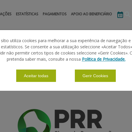
MAÇÕES
ESTATÍSTICAS
PAGAMENTOS
APOIO AO BENEFICIÁRIO
 sítio utiliza cookies para melhorar a sua experiência de navegação e
s estatísticos. Se consente a sua utilização seleccione «Aceitar Todos»
idir não permitir certos tipos de cookies seleccione «Gerir Cookies». 
- AVISOS N.º 02 E N.º 03/C05-I03/2021 - 
pretenda saber mais, consulte a nossa
Politica de Privacidade.
Aceitar todas
Gerir Cookies