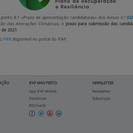
 ponto 8.1 «Prazo de apresentação candidaturas» dos Avisos n.º
02
ção das Alterações Climáticas
, o
prazo para submissão das candid
o de 2021
.
do
PRR
disponível no portal do IFAP.
AÇÃO
IFAP MAIS PERTO
NEWSLETTER
App IFAP Mobile
Newsletter
Denúncias
Subscrição
RSS Feeds