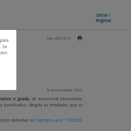
Entrar /
Registar
Data: 2020/10/15
 para
. Se
Caso
Nº de visualizações: 10507
ranizo e geada
, de excecional intensidade,
s bonificados, dirigida às entidades que se
ições definidas no
Decreto-Lei n.º 77/2020
,