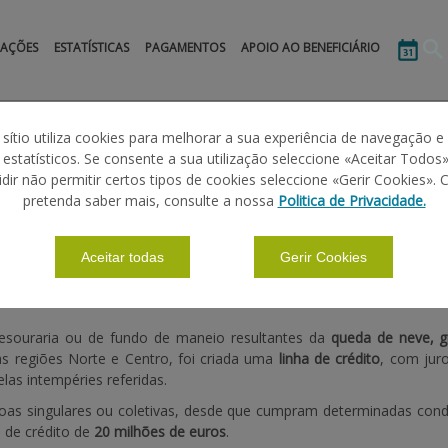
MAÇÕES
ESTATÍSTICAS
PAGAMENTOS
APOIO AO BENEFICIÁRIO
 sítio utiliza cookies para melhorar a sua experiência de navegação e
s estatísticos. Se consente a sua utilização seleccione «Aceitar Todos»
idir não permitir certos tipos de cookies seleccione «Gerir Cookies». 
 LINHA DE CRÉDITO ESPECIAL
pretenda saber mais, consulte a nossa
Politica de Privacidade.
Aceitar todas
Gerir Cookies
 tesouraria ou de fundo de maneio resultantes da
queda de neve, g
s regiões Norte e Centro, foi criada uma
linha de crédito
, com juro
las intempéries referidas.
soas singulares ou coletivas, desde que cumpram determinadas cond
 de crédito de
20 milhões de euros
.