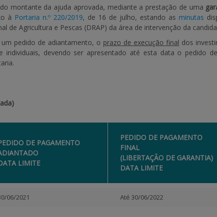
% do montante da ajuda aprovada, mediante a prestação de uma
gar
exo à
Portaria n.º 220/2019
, de 16 de julho, estando as
minutas
dis
al de Agricultura e Pescas (DRAP) da área de intervenção da candida
do um pedido de adiantamento, o
prazo de execução final
dos invest
e individuais, devendo ser apresentado até esta data o pedido de 
aria.
ada)
PEDIDO DE PAGAMENTO
PEDIDO DE PAGAMENTO
FINAL
ADIANTADO
(LIBERTAÇÃO DE GARANTIA)
DATA LIMITE
DATA LIMITE
30/06/2021
Até 30/06/2022