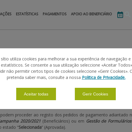
MAÇÕES
ESTATÍSTICAS
PAGAMENTOS
APOIO AO BENEFICIÁRIO
2021 - PEDIDOS DE PAGAMENTO ADIANTAD
 sítio utiliza cookies para melhorar a sua experiência de navegação e
s estatísticos. Se consente a sua utilização seleccione «Aceitar Todos»
idir não permitir certos tipos de cookies seleccione «Gerir Cookies». 
pretenda saber mais, consulte a nossa
Politica de Privacidade.
Aceitar todas
Gerir Cookies
 pandemia de COVID-19 e de modo a apoiar os trabalhos de reestr
ntado
para as candidaturas aprovadas na Campanha 2020/2021.
as podem proceder ao registo dos pedidos de pagamento adiantado 
 Campanha 2020/2021
(Beneficiários) ou em
Gestão de Formulários
o estado “
Selecionada
” (Aprovada).