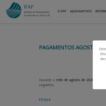
O IFAP
AJUDAS/APOIOS
INFOR
PAGAMENTOS AGOSTO 20
Este
fin
dec
Durante o
mês de agosto de 2020
, o IF
seguintes:
FEAGA