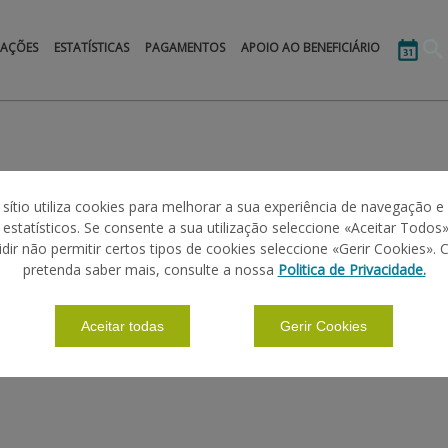
MAÇÕES
ESTATÍSTICAS
PAGAMENTOS
APOIO AO BENEFICIÁRIO
20
 sítio utiliza cookies para melhorar a sua experiência de navegação e
s estatísticos. Se consente a sua utilização seleccione «Aceitar Todos»
idir não permitir certos tipos de cookies seleccione «Gerir Cookies». 
pretenda saber mais, consulte a nossa
Politica de Privacidade.
Aceitar todas
Gerir Cookies
AP procedeu a pagamentos* num montante total de cerca de
142
mi