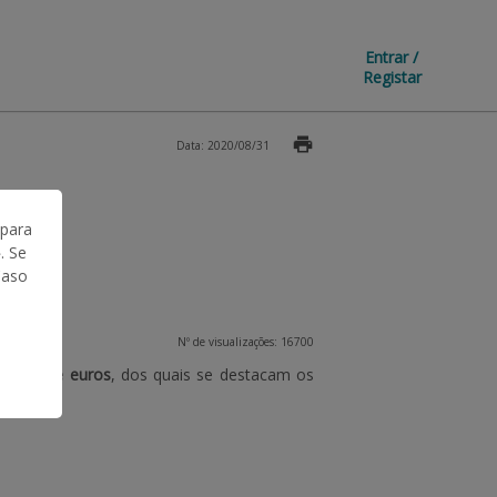
Entrar /
Registar
Data: 2020/08/31
 para
. Se
Caso
Nº de visualizações: 16700
lhões de euros
, dos quais se destacam os