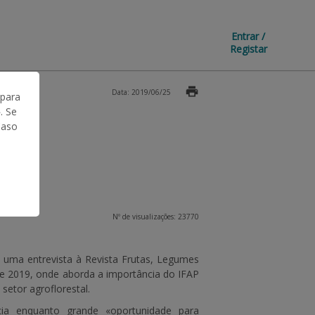
Entrar /
Registar
Data: 2019/06/25
 para
. Se
Caso
Nº de visualizações: 23770
 uma entrevista à Revista Frutas, Legumes
 de 2019, onde aborda a importância do IFAP
 setor agroflorestal.
a enquanto grande «oportunidade para