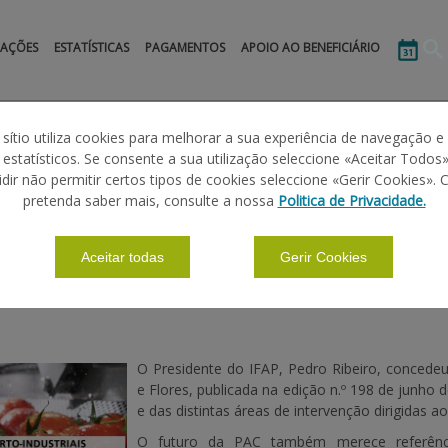
MAÇÕES
ESTATÍSTICAS
PAGAMENTOS
APOIO AO BENEFICIÁRIO
 sítio utiliza cookies para melhorar a sua experiência de navegação e
s estatísticos. Se consente a sua utilização seleccione «Aceitar Todos»
idir não permitir certos tipos de cookies seleccione «Gerir Cookies». 
NTREVISTA
pretenda saber mais, consulte a nossa
Politica de Privacidade.
Aceitar todas
Gerir Cookies
O Presidente do IFAP, Pedro Ribeiro, concedeu
e Flores, publicada na edição n.º 198 de junho
e das distintas áreas de intervenção dirigidas ao
O futuro da PAC também merece referênci