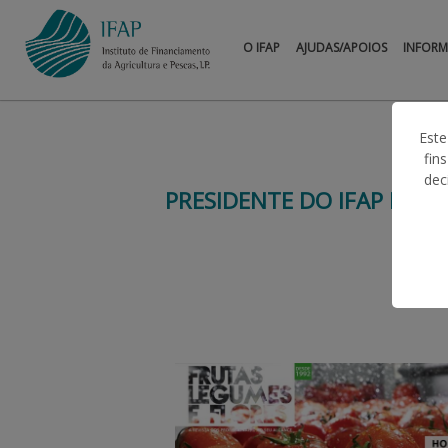
O IFAP
AJUDAS/APOIOS
INFOR
Este
fin
dec
PRESIDENTE DO IFAP EM E