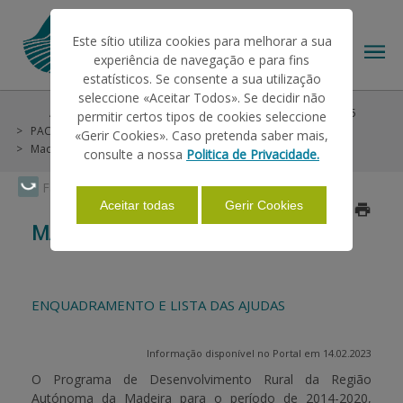
Este sítio utiliza cookies para melhorar a sua
experiência de navegação e para fins
estatísticos. Se consente a sua utilização
seleccione «Aceitar Todos». Se decidir não
Ajudas/Apoios
Ajudas no Pedido Único
Pré-PU 2025
permitir certos tipos de cookies seleccione
O IFAP
PAC 2014-2022
Medidas Agro e Silvo Ambientais
«Gerir Cookies». Caso pretenda saber mais,
Madeira - PRODERAM 2020
consulte a nossa
Politica de Privacidade.
AJUDAS/APOIOS
Faça Swipe para ver o menu
Aceitar todas
Gerir Cookies
Atualizado a 2025/02/27
MADEIRA - PRODERAM 2020
INFORMAÇÕES
ENQUADRAMENTO E LISTA DAS AJUDAS
ESTATÍSTICAS
Informação disponível no Portal em 14.02.2023
PAGAMENTOS
O Programa de Desenvolvimento Rural da Região
Autónoma da Madeira para o período de 2014-2020,