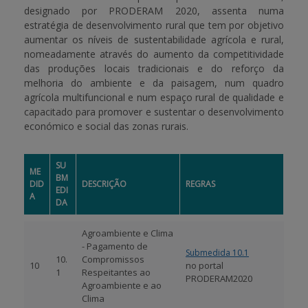
designado por PRODERAM 2020, assenta numa
estratégia de desenvolvimento rural que tem por objetivo
APOIO AO BENEFICIÁRIO
aumentar os níveis de sustentabilidade agrícola e rural
,
nomeadamente através do aumento da competitividade
das produções locais tradicionais e do reforço da
Entrar / Registar
melhoria do ambiente e da paisagem, num quadro
agrícola multifuncional e num espaço rural de qualidade e
capacitado para promover e sustentar o desenvolvimento
económico e social das zonas rurais.
SU
ME
BM
DID
DESCRIÇÃO
REGRAS
EDI
A
DA
Agroambiente e Clima
- Pagamento de
Submedida 10.1
10.
Compromissos
10
no portal
1
Respeitantes ao
PRODERAM2020
Agroambiente e ao
Clima