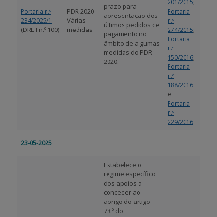
;
201/2015
prazo para
PDR 2020
Portaria n.º
Portaria
apresentação dos
Várias
234/2025/1
n.º
últimos pedidos de
(DRE I n.º 100)
medidas
;
274/2015
pagamento no
Portaria
âmbito de algumas
n.º
medidas do PDR
;
150/2016
2020.
Portaria
n.º
188/2016
e
Portaria
n.º
229/2016
23-05-2025
Estabelece o
regime específico
dos apoios a
conceder ao
abrigo do artigo
78.º do