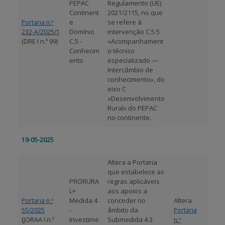
PEPAC
Regulamento (UE)
Continent
2021/2115, no que
e
se refere à
Portaria n.º
Domínio
intervenção C.5.5
232-A/2025/1
(DRE I n.º 99)
C.5 -
«Acompanhament
Conhecim
o técnico
ento
especializado ―
Intercâmbio de
conhecimento», do
eixo C
«Desenvolvimento
Rural» do PEPAC
no continente.
19-05-2025
Altera a Portaria
que estabelece as
PRORURA
regras aplicáveis
L+
aos apoios a
Medida 4
conceder no
Altera
Portaria n.º
-
âmbito da
55/2025
Portaria
(JORAA I n.º
Investime
Submedida 4.3
n.º