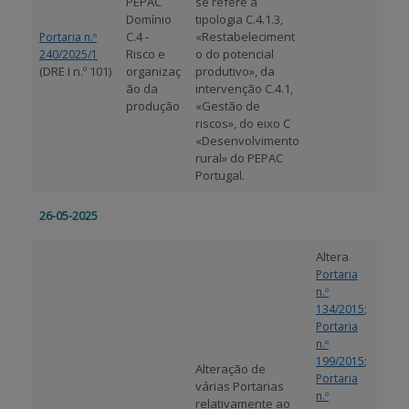
PEPAC
se refere à
Domínio
tipologia C.4.1.3,
C.4 -
«Restabeleciment
Portaria n.º
Risco e
o do potencial
240/2025/1
(DRE I n.º 101)
organizaç
produtivo», da
ão da
intervenção C.4.1,
produção
«Gestão de
riscos», do eixo C
«Desenvolvimento
rural» do PEPAC
Portugal.
26-05-2025
Altera
Portaria
n.º
;
134/2015
Portaria
n.º
;
199/2015
Alteração de
Portaria
várias Portarias
n.º
relativamente ao