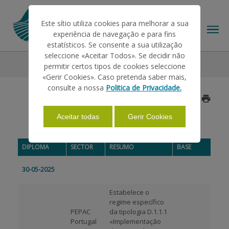
Este sítio utiliza cookies para melhorar a sua
experiência de navegação e para fins
estatísticos. Se consente a sua utilização
seleccione «Aceitar Todos». Se decidir não
Legislação
2025
Maio
permitir certos tipos de cookies seleccione
O IFAP
«Gerir Cookies». Caso pretenda saber mais,
consulte a nossa
Politica de Privacidade.
Atualizado a 2025/06/11
AJUDAS/APOIOS
Aceitar todas
Gerir Cookies
MAIO 2025
INFORMAÇÕES
DIPLOMA
SECTOR
RESUMO
BASE
30-05-2025
ESTATÍSTICAS
Estabelece o
regime específico
PEPAC
da tipologia D.1.1.1
PAGAMENTOS
Portugal
«Implementação