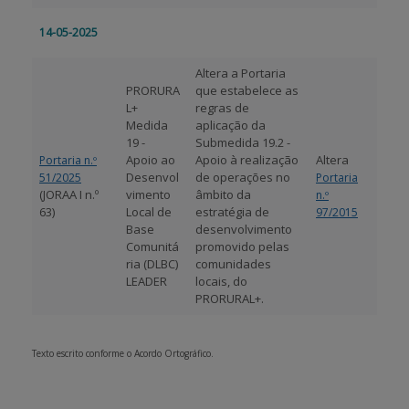
14-05-2025
Altera a Portaria
PRORURA
que estabelece as
L+
regras de
Medida
aplicação da
19 -
Submedida 19.2 -
Apoio ao
Apoio à realização
Altera
Portaria n.º
Desenvol
de operações no
51/2025
Portaria
(JORAA I n.º
vimento
âmbito da
n.º
63)
Local de
estratégia de
97/2015
Base
desenvolvimento
Comunitá
promovido pelas
ria (DLBC)
comunidades
LEADER
locais, do
PRORURAL+.
Texto escrito conforme o Acordo Ortográfico.