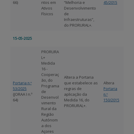
66)
ntos em
“Melhoria e
45/2015
Ativos
Desenvolvimento
Físicos
de
Infraestruturas”,
do PRORURAL+.
15-05-2025
PRORURA
L+
Medida
16 -
Cooperaç
Altera a Portaria
ão, do
que estabelece as
Altera
Portaria n.º
Programa
regras de
53/2025
Portaria
de
(JORAA I n.º
aplicação da
n.º
Desenvol
64)
Medida 16, do
150/2015
vimento
PRORURAL+.
Rural da
Região
Autónom
a dos
Açores