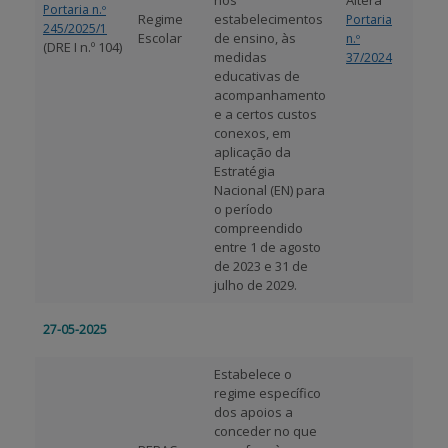
nos
Altera
Portaria n.º
Regime
estabelecimentos
Portaria
245/2025/1
Escolar
de ensino, às
n.º
(DRE I n.º 104)
medidas
37/2024
educativas de
acompanhamento
e a certos custos
conexos, em
aplicação da
Estratégia
Nacional (EN) para
o período
compreendido
entre 1 de agosto
de 2023 e 31 de
julho de 2029.
27-05-2025
Estabelece o
regime específico
dos apoios a
conceder no que