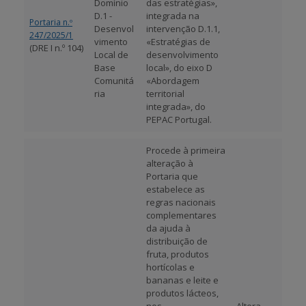
Domínio
das estratégias»,
D.1 -
integrada na
Portaria n.º
APOIO AO BENEFICIÁRIO
Desenvol
intervenção D.1.1,
247/2025/1
vimento
«Estratégias de
(DRE I n.º 104)
Local de
desenvolvimento
Base
local», do eixo D
Entrar / Registar
Comunitá
«Abordagem
ria
territorial
integrada», do
PEPAC Portugal.
Procede à primeira
alteração à
Portaria que
estabelece as
regras nacionais
complementares
da ajuda à
distribuição de
fruta, produtos
hortícolas e
bananas e leite e
produtos lácteos,