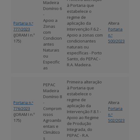
Madeira
à Portaria que
Domínio 6
estabelece o
-
regime de
Apoio a
aplicação da
Altera
Portaria n.º
Zonas
Intervenção F.6.2 -
777/2023
Portaria
com
(JORAM I n.º
Apoio a zonas com
n.º
Condicion
175)
condicionantes
500/2023
antes
naturais ou
Naturais
específicas - Porto
ou
Santo, do PEPAC -
Especific
R.A. Madeira.
as
Primeira alteração
PEPAC
à Portaria que
Madeira
estabelece o
Domínio 8
regime de
-
Altera
Portaria n.º
aplicação da
Comprom
776/2023
Portaria
Intervenção F.8.1 -
(JORAM I n.º
issos
n.º
Apoio ao Regime
175)
Agroambi
502/2023
de Produção
entais e
Integrada, do
Climático
PEPAC - R.A.
s