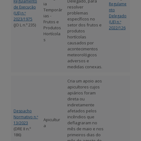
Delegado, para
Regulamento
ia
Regulame
resolver
de Execução
Temporár
nto
problemas
(UE) n.º
ias -
Delegado
específicos no
2023/1975
Frutos e
(UE) n.º
(JO L n.º 235)
setor dos frutos e
Produtos
2022/126
produtos
Hortícola
hortícolas
s
causados por
acontecimentos
meteorológicos
adversos e
medidas conexas.
Cria um apoio aos
apicultores cujos
apiários foram
direta ou
indiretamente
afetados pelos
Despacho
incêndios que
Normativo n.º
Apicultur
deflagraram no
13/2023
a
(DRE II n.º
mês de maio e nos
186)
primeiros dias do
mês de agosto de