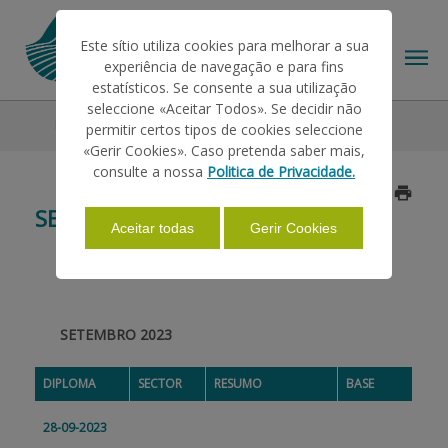
Este sítio utiliza cookies para melhorar a sua
experiência de navegação e para fins
estatísticos. Se consente a sua utilização
seleccione «Aceitar Todos». Se decidir não
Legislação
2023
Setembro
permitir certos tipos de cookies seleccione
O IFAP
«Gerir Cookies». Caso pretenda saber mais,
consulte a nossa
Politica de Privacidade.
Atualizado a 2023/09/28
AJUDAS/APOIOS
SETEMBRO
Aceitar todas
Gerir Cookies
INFORMAÇÕES
SETEMBRO 2023
ESTATÍSTICAS
DIPLOMA
SECTOR
RESUMO
BASE
PAGAMENTOS
28-09-2023