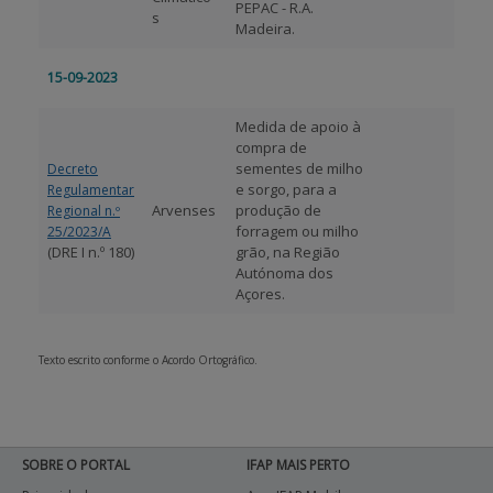
PEPAC - R.A.
s
Madeira.
15-09-2023
Medida de apoio à
compra de
sementes de milho
Decreto
e sorgo, para a
Regulamentar
Arvenses
produção de
Regional n.º
forragem ou milho
25/2023/A
(DRE I n.º 180)
grão, na Região
Autónoma dos
Açores.
Texto escrito conforme o Acordo Ortográfico.
SOBRE O PORTAL
IFAP MAIS PERTO