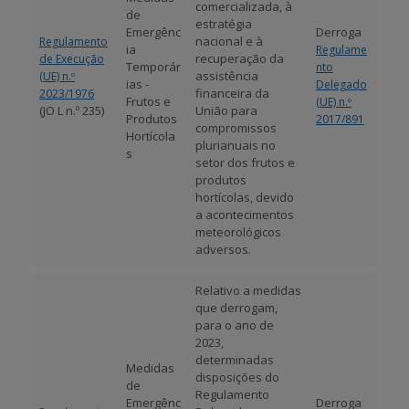
comercializada, à
de
estratégia
Emergênc
Derroga
nacional e à
Regulamento
ia
Regulame
recuperação da
de Execução
Temporár
nto
assistência
(UE) n.º
ias -
Delegado
financeira da
2023/1976
Frutos e
(UE) n.º
(JO L n.º 235)
União para
Produtos
2017/891
compromissos
Hortícola
plurianuais no
s
setor dos frutos e
produtos
hortícolas, devido
a acontecimentos
meteorológicos
adversos.
Relativo a medidas
que derrogam,
para o ano de
2023,
determinadas
Medidas
disposições do
de
Regulamento
Emergênc
Derroga