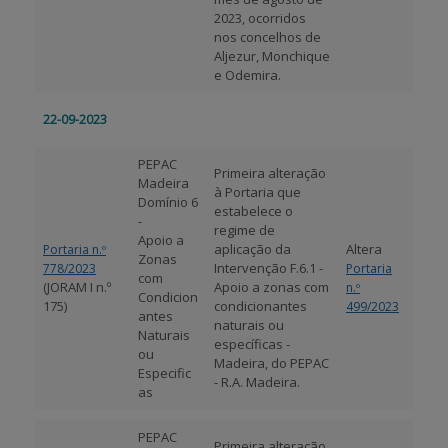
2023, ocorridos
nos concelhos de
Aljezur, Monchique
e Odemira.
22-09-2023
PEPAC
Primeira alteração
Madeira
à Portaria que
Domínio 6
estabelece o
-
regime de
Apoio a
aplicação da
Altera
Portaria n.º
Zonas
Intervenção F.6.1 -
778/2023
Portaria
com
(JORAM I n.º
Apoio a zonas com
n.º
Condicion
175)
condicionantes
499/2023
antes
naturais ou
Naturais
específicas -
ou
Madeira, do PEPAC
Especific
- R.A. Madeira.
as
PEPAC
Primeira alteração