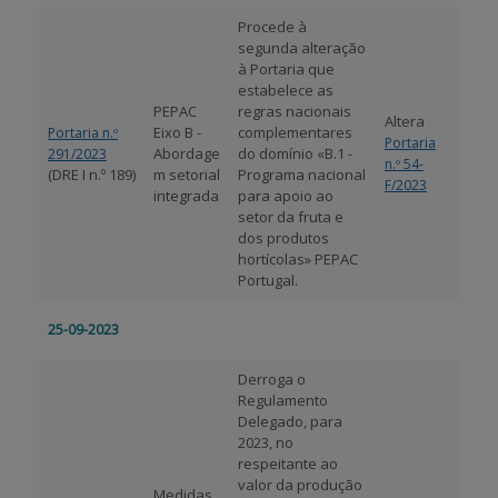
Procede à
APOIO AO BENEFICIÁRIO
segunda alteração
à Portaria que
estabelece as
PEPAC
regras nacionais
Altera
Entrar / Registar
Eixo B -
complementares
Portaria n.º
Portaria
Abordage
do domínio «B.1 -
291/2023
n.º 54-
(DRE I n.º 189)
m setorial
Programa nacional
F/2023
integrada
para apoio ao
setor da fruta e
dos produtos
hortícolas» PEPAC
Portugal.
25-09-2023
Derroga o
Regulamento
Delegado, para
2023, no
respeitante ao
valor da produção
Medidas