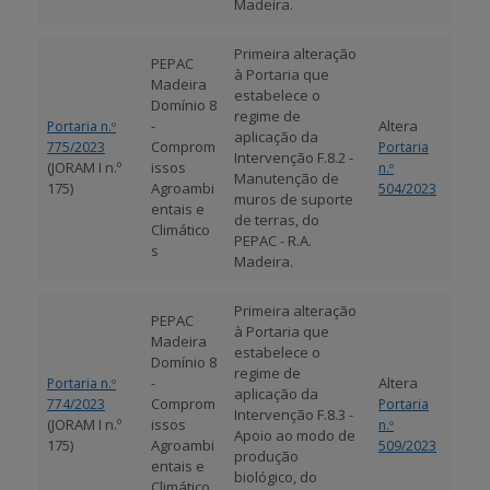
Madeira.
Primeira alteração
PEPAC
à Portaria que
Madeira
estabelece o
Domínio 8
regime de
-
Altera
Portaria n.º
aplicação da
Comprom
775/2023
Portaria
Intervenção F.8.2 -
(JORAM I n.º
issos
n.º
Manutenção de
175)
Agroambi
504/2023
muros de suporte
entais e
de terras, do
Climático
PEPAC - R.A.
s
Madeira.
Primeira alteração
PEPAC
à Portaria que
Madeira
estabelece o
Domínio 8
regime de
-
Altera
Portaria n.º
aplicação da
Comprom
774/2023
Portaria
Intervenção F.8.3 -
(JORAM I n.º
issos
n.º
Apoio ao modo de
175)
Agroambi
509/2023
produção
entais e
biológico, do
Climático