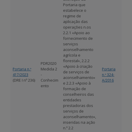
Portaria que
estabelece o
regime de
aplicação das
operações n.os
2.2.1 «Apoio ao
fornecimento de
serviços
aconselhamento
agrícola e
florestal», 2.2.2
PDR2020
«Apoio à criação
Medida 2
Portaria n.º
Portaria
de serviços de
-
417/2023
n.º 324-
aconselhamento»
(DRE I nº 236)
Conhecim
A/2016
e 2.2.3 «Apoio à
ento
formação de
conselheiros das
entidades
prestadoras dos
serviços de
aconselhamento»,
inseridas na ação
n.º 2.2