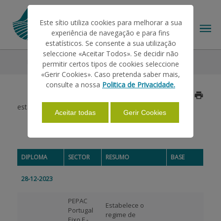
Este sítio utiliza cookies para melhorar a sua
experiência de navegação e para fins
estatísticos. Se consente a sua utilização
seleccione «Aceitar Todos». Se decidir não
Legislação
2023
Dezembro
permitir certos tipos de cookies seleccione
O IFAP
«Gerir Cookies». Caso pretenda saber mais,
consulte a nossa
Politica de Privacidade.
Atualizado a 2024/04/26
AJUDAS/APOIOS
estabelece as normas de execução do Regulamento
Aceitar todas
Gerir Cookies
DEZEMBRO 2023
INFORMAÇÕES
DIPLOMA
SECTOR
RESUMO
BASE
ESTATÍSTICAS
28-12-2023
PEPAC
Estabelece o
PAGAMENTOS
Portugal
regime de
Eixo F -