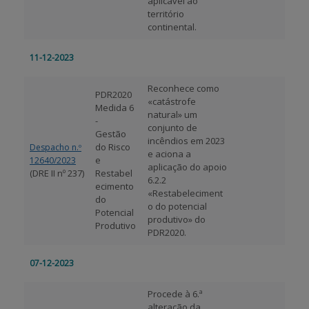
aplicável ao
território
continental.
11-12-2023
Reconhece como
PDR2020
«catástrofe
Medida 6
natural» um
-
conjunto de
Gestão
incêndios em 2023
do Risco
Despacho n.º
e aciona a
e
12640/2023
aplicação do apoio
(DRE II nº 237)
Restabel
6.2.2
ecimento
«Restabeleciment
do
o do potencial
Potencial
produtivo» do
Produtivo
PDR2020.
07-12-2023
Procede à 6.ª
alteração da