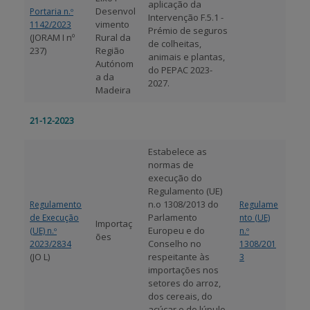
aplicação da
Desenvol
Portaria n.º
Intervenção F.5.1 -
vimento
1142/2023
APOIO AO BENEFICIÁRIO
Prémio de seguros
(JORAM I nº
Rural da
de colheitas,
237)
Região
animais e plantas,
Autónom
do PEPAC 2023-
a da
Entrar / Registar
2027.
Madeira
21-12-2023
Estabelece as
normas de
execução do
Regulamento (UE)
n.o 1308/2013 do
Regulamento
Regulame
Parlamento
de Execução
nto (UE)
Importaç
Europeu e do
(UE) n.º
n.º
ões
Conselho no
2023/2834
1308/201
(JO L)
respeitante às
3
importações nos
setores do arroz,
dos cereais, do
açúcar e do lúpulo.