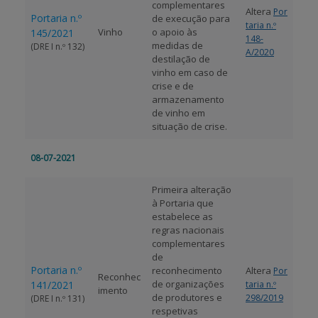
complementares
Altera
Por
Portaria n.º
de execução para
taria n.º
Vinho
o apoio às
145/2021
148-
medidas de
(DRE I n.º 132)
A/2020
destilação de
vinho em caso de
crise e de
armazenamento
de vinho em
situação de crise.
08-07-2021
Primeira alteração
à Portaria que
estabelece as
regras nacionais
complementares
de
Portaria n.º
reconhecimento
Altera
Por
Reconhec
de organizações
141/2021
taria n.º
imento
de produtores e
298/2019
(DRE I n.º 131)
respetivas