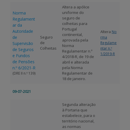
Altera a apólice
APOIO AO BENEFICIÁRIO
uniforme do
Norma
seguro de
Regulament
colheitas para
ar da
Portugal
Autoridade
Altera
No
Entrar / Registar
continental,
de
Seguro
rma
aprovada pela
de
Regulame
Supervisão
Norma
Colheitas
ntar n.º
de Seguros
Regulamentar n.º
1/2019-R
e Fundos
4/2018-R, de 19 de
de Pensões
abril e alterada
n.º 6/2021-R
pela Norma
Regulamentar de
(DRE II n.º 139)
18 de janeiro.
09-07-2021
Segunda alteração
à Portaria que
estabelece, para o
território nacional,
as normas