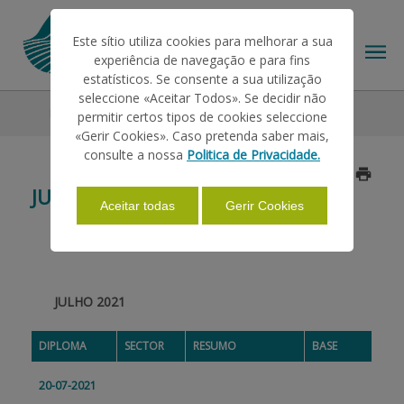
Este sítio utiliza cookies para melhorar a sua
experiência de navegação e para fins
estatísticos. Se consente a sua utilização
seleccione «Aceitar Todos». Se decidir não
Legislação
2021
Julho
permitir certos tipos de cookies seleccione
O IFAP
«Gerir Cookies». Caso pretenda saber mais,
consulte a nossa
Politica de Privacidade.
Atualizado a 2021/11/17
AJUDAS/APOIOS
JULHO
Aceitar todas
Gerir Cookies
INFORMAÇÕES
JULHO 2021
ESTATÍSTICAS
DIPLOMA
SECTOR
RESUMO
BASE
PAGAMENTOS
20-07-2021