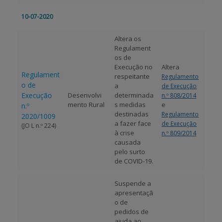
10-07-2020
Altera os
Regulament
os de
Execução no
Altera
Regulament
respeitante
Regulamento
o de
a
de Execução
Execução
Desenvolvi
determinada
n.º 808/2014
mento Rural
s medidas
e
n.º
destinadas
Regulamento
2020/1009
a fazer face
de Execução
(JO L n.º 224)
à crise
n.º 809/2014
causada
pelo surto
de COVID-19.
Suspende a
apresentaçã
o de
pedidos de
ajuda ao