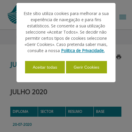
Este sítio utiliza cookies para melhorar a sua
experiência de navegação e para fins
estatísticos. Se consente a sua utilização
seleccione «Aceitar Todos». Se decidir não
Legislação
2020
Julho
permitir certos tipos de cookies seleccione
O IFAP
«Gerir Cookies». Caso pretenda saber mais,
consulte a nossa
Politica de Privacidade.
Atualizado a 2020/08/03
AJUDAS/APOIOS
JULHO
Aceitar todas
Gerir Cookies
INFORMAÇÕES
JULHO 2020
ESTATÍSTICAS
DIPLOMA
SECTOR
RESUMO
BASE
PAGAMENTOS
20-07-2020