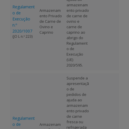
armazenam
Regulament
Armazenam
ento privado
o de
ento Privado
de carne de
Execução
de Carne de
ovino e
n.º
Ovino e
carne de
2020/1007
Caprino
caprino ao
(JO L n.º 223)
abrigo do
Regulament
o de
Execução
(UE)
2020/595.
Suspende a
apresentaçã
o de
pedidos de
ajuda ao
armazenam
ento privado
de carne
Regulament
fresca ou
o de
Armazenam
refrigerada