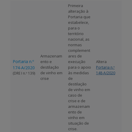
Primeira
alteração à
APOIO AO BENEFICIÁRIO
Portaria que
estabelece,
para o
território
Entrar / Registar
nacional, as
normas
complement
Armazenam
ares de
Portaria n.º
ento e
execução
Altera
destilação
para o apoio
174-A/2020
Portaria n.º
de vinho em
às medidas
148-A/2020
(DRE I n.º 139)
crise
de
destilação
de vinho em
caso de
crise e de
armazenam
ento de
vinho em
situação de
crise.