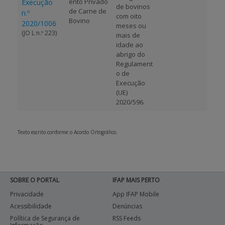
ento Privado
Execução
de bovinos
de Carne de
n.º
com oito
Bovino
2020/1006
meses ou
(JO L n.º 223)
mais de
idade ao
abrigo do
Regulament
o de
Execução
(UE)
2020/596.
Texto escrito conforme o Acordo Ortográfico.
SOBRE O PORTAL
IFAP MAIS PERTO
Privacidade
App IFAP Mobile
Acessibilidade
Denúncias
Política de Segurança de
RSS Feeds