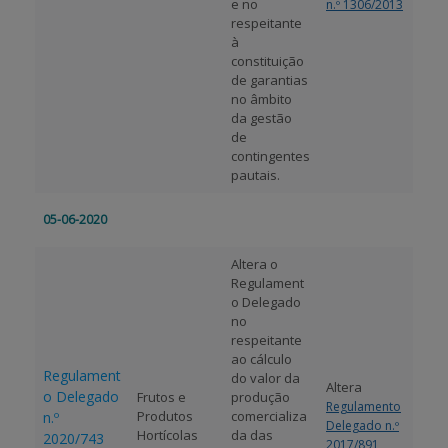
e no
n.º 1306/2013
respeitante
à
constituição
de garantias
no âmbito
da gestão
de
contingentes
pautais.
05-06-2020
Altera o
Regulament
o Delegado
no
respeitante
ao cálculo
Regulament
do valor da
Altera
o Delegado
Frutos e
produção
Regulamento
Produtos
comercializa
n.º
Delegado n.º
Hortícolas
da das
2020/743
2017/891