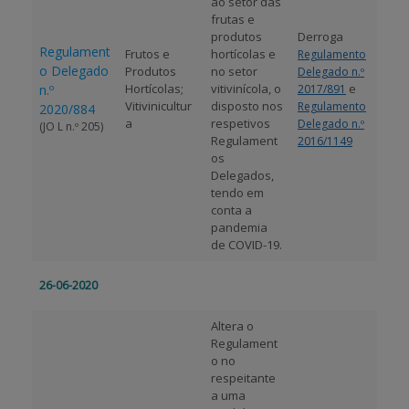
ao setor das
frutas e
produtos
Derroga
Regulament
Frutos e
hortícolas e
Regulamento
o Delegado
Produtos
no setor
Delegado n.º
Hortícolas;
vitivinícola, o
e
n.º
2017/891
Vitivinicultur
disposto nos
Regulamento
2020/884
a
respetivos
Delegado n.º
(JO L n.º 205)
Regulament
2016/1149
os
Delegados,
tendo em
conta a
pandemia
de COVID-19.
26-06-2020
Altera o
Regulament
o no
respeitante
a uma