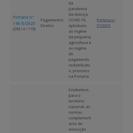
da
pandemia
da doença
Portaria n.º
Pagamentos
COVID-19,
Portaria n.º
148-B/2020
Diretos
aplicáveis
57/2015
(DRE I n.º 118)
ao regime
da pequena
agricultura e
ao regime
de
pagamento
redistributiv
o, previstos
na Portaria.
Estabelece,
para o
território
nacional, as
normas
complement
ares de
execução