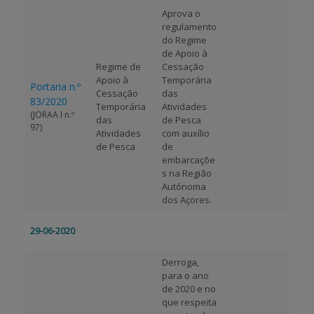
Aprova o
regulamento
APOIO AO BENEFICIÁRIO
do Regime
de Apoio à
Regime de
Cessação
Apoio à
Temporária
Entrar / Registar
Portaria n.º
Cessação
das
83/2020
Temporária
Atividades
(JORAA I n.º
das
de Pesca
97)
Atividades
com auxílio
de Pesca
de
embarcaçõe
s na Região
Autónoma
dos Açores.
29-06-2020
Derroga,
para o ano
de 2020 e no
que respeita