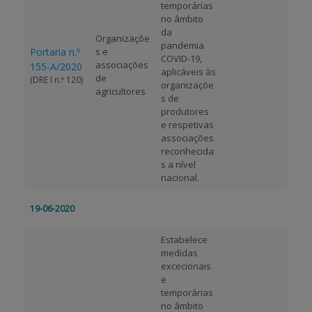
temporárias
no âmbito
da
Organizaçõe
pandemia
Portaria n.º
s e
COVID-19,
associações
155-A/2020
aplicáveis às
de
(DRE I n.º 120)
organizaçõe
agricultores
s de
produtores
e respetivas
associações
reconhecida
s a nível
nacional.
19-06-2020
Estabelece
medidas
excecionais
e
temporárias
no âmbito