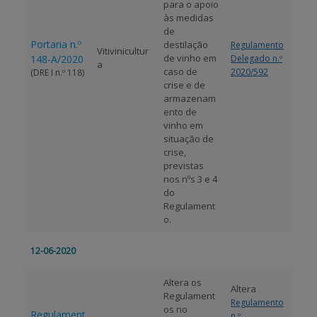
para o apoio
às medidas
de
Portaria n.º
destilação
Regulamento
Vitivinicultur
de vinho em
148-A/2020
Delegado n.º
a
caso de
2020/592
(DRE I n.º 118)
crise e de
armazenam
ento de
vinho em
situação de
crise,
previstas
nos nºs 3 e 4
do
Regulament
o.
12-06-2020
Altera os
Altera
Regulament
Regulamento
os no
Regulament
n.º