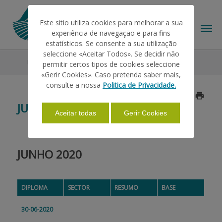
Este sítio utiliza cookies para melhorar a sua
experiência de navegação e para fins
estatísticos. Se consente a sua utilização
seleccione «Aceitar Todos». Se decidir não
Legislação
2020
Junho
permitir certos tipos de cookies seleccione
O IFAP
«Gerir Cookies». Caso pretenda saber mais,
consulte a nossa
Politica de Privacidade.
Atualizado a 2020/08/24
AJUDAS/APOIOS
JUNHO
Aceitar todas
Gerir Cookies
INFORMAÇÕES
JUNHO 2020
ESTATÍSTICAS
DIPLOMA
SECTOR
RESUMO
BASE
PAGAMENTOS
30-06-2020