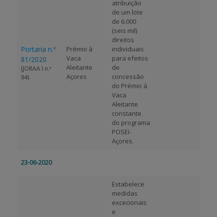
atribuição
de um lote
de 6.000
(seis mil)
direitos
Portaria n.º
Prémio à
individuais
Vaca
para efeitos
81/2020
Aleitante
de
(JORAA I n.º
Açores
concessão
94)
do Prémio à
Vaca
Aleitante
constante
do programa
POSEI-
Açores.
23-06-2020
Estabelece
medidas
excecionais
e