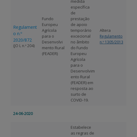
medida
específica
de
Fundo
prestação
Europeu
de apoio
Regulament
Agrícola
temporário
Altera
o n.º
para o
excecional
Regulamento
2020/872
Desenvolvi
no âmbito
n.º 1305/2013
(JO L n.º 204)
mento Rural
do Fundo
(FEADER)
Europeu
Agrícola
para o
Desenvolvim
ento Rural
(FEADER) em
resposta ao
surto de
COVID-19.
24-06-2020
Estabelece
as regras de