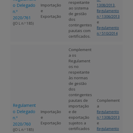
respeitante
o Delegado
Importação
,
1308/2013
ao sistema
e
Regulamento
n.º
de gestão
Exportação
n.º 1306/2013
2020/761
dos
e
(JO L n.º 185)
contingentes
Regulamento
pautais com
n.º 510/2014
certificados.
Complement
a os
Regulament
os no
respeitante
às normas
de gestão
dos
contingentes
pautais de
Complement
Regulament
importação
a
o Delegado
Importação
e de
Regulamento
e
exportação
n.º
n.º 1308/2013
Exportação
sujeitos a
e
2020/760
certificados
Regulamento
(JO L n.º 185)