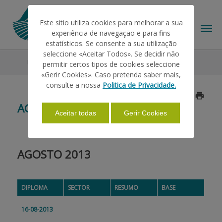
Este sítio utiliza cookies para melhorar a sua
experiência de navegação e para fins
estatísticos. Se consente a sua utilização
seleccione «Aceitar Todos». Se decidir não
Legislação
2013
Agosto
permitir certos tipos de cookies seleccione
O IFAP
«Gerir Cookies». Caso pretenda saber mais,
consulte a nossa
Politica de Privacidade.
Atualizado a 2019/01/25
AJUDAS/APOIOS
AGOSTO
Aceitar todas
Gerir Cookies
INFORMAÇÕES
AGOSTO 2013
ESTATÍSTICAS
DIPLOMA
SECTOR
RESUMO
BASE
PAGAMENTOS
16-08-2013