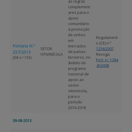
as regras
complement
ares para o
apoio
comunitário
à promoção
de vinhos
Regulament
em
o (CE) n.º
Portaria N.º
mercados
SETOR
1234/2007
de países
257/2013
VITIVINÍCOLA
Revoga
terceiros, no
(DR n.º 155)
Port. n.º 1384
âmbito do
-B/2008
programa
nacional de
apoio ao
sector
vitivinícola,
para o
período
2014-2018
09-08-2013