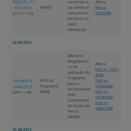
Reg UE). n.º
nacionais e
Altera
VINHO
ao comércio
752/2013
Reg. n.º
com países
555/2008
(JO L n.º 210)
terceiros no
setor
vitivinícola
02-08-2013
Altera os
Regulament
Altera
os de
Port. n.º 1071/
aplicação do
2000
Programa
Portaria N.º
PESCAS
Port. n.º
para o
Programa
1078/2000
244/2013
Desenvolvim
MARE
Port. n.º
(DR n.º 148)
ento
1079/2000
Sustentável
Port. n.º
do Sector da
1083/2000
Pesca
(MARE).
01-08-2013