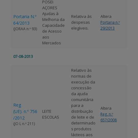
POSEI
AÇORES
Ajudas à
Portaria N.º
Relativa às
Altera
Melhoria da
despesas
Portaria n.º
64/2013
Capacidade
elegíveis.
29/2013
(JORAA n.º 93)
de Acesso
aos
Mercados
07-08-2013
Relativo às
normas de
execução da
concessão
da ajuda
comunitária
Reg
para a
Altera
(UE). n.º 756
LEITE
distribuição
Reg. n.º
ESCOLAS
de leite e de
/2012
657/2008
determinado
(JO L n.º 211)
s produtos
lácteos aos