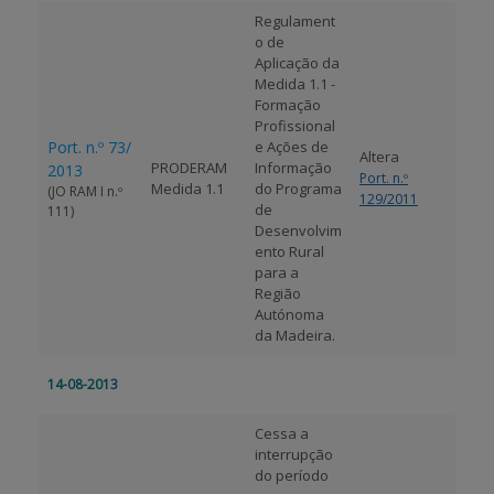
Regulament
o de
APOIO AO BENEFICIÁRIO
Aplicação da
Medida 1.1 -
Formação
Profissional
Entrar / Registar
Port. n.º 73/
e Ações de
Altera
PRODERAM
Informação
2013
Port. n.º
Medida 1.1
do Programa
(JO RAM I n.º
129/2011
de
111)
Desenvolvim
ento Rural
para a
Região
Autónoma
da Madeira.
14-08-2013
Cessa a
interrupção
do período