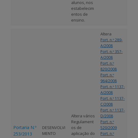
alunos, nos
estabelecim
entos de
ensino.
Altera
Port. n.º 289-
A/2008
Port. n.º 357-
A/2008
Port. n.º
820/2008
Port. n.º
964/2008
Port. n.º 1137-
A/2008
Port. n.º 1137-
C/2008
Port. n.º 1137-
Altera vários
D/2008
Regulament
Port. n.º
Portaria N.º
DESENVOLVI
os de
520/2009
MENTO
aplicação do
253/2013
Port. n.º