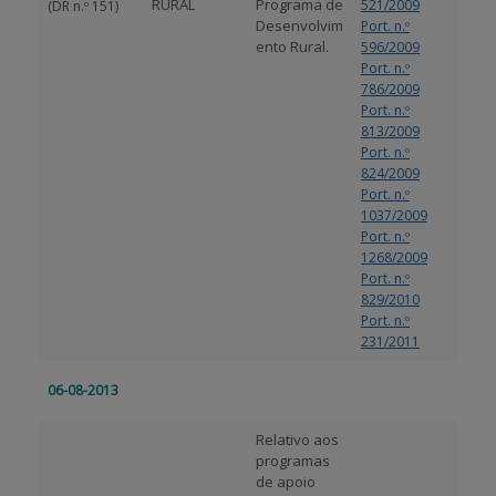
RURAL
Programa de
521/2009
(DR n.º 151)
Desenvolvim
Port. n.º
ento Rural.
596/2009
Port. n.º
786/2009
Port. n.º
813/2009
Port. n.º
824/2009
Port. n.º
1037/2009
Port. n.º
1268/2009
Port. n.º
829/2010
Port. n.º
231/2011
06-08-2013
Relativo aos
programas
de apoio