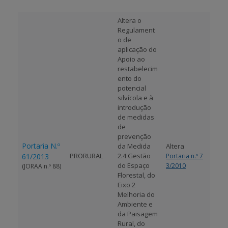
Altera o
Regulament
o de
aplicação do
Apoio ao
restabelecim
ento do
potencial
silvícola e à
introdução
de medidas
de
prevenção
Portaria N.º
da Medida
Altera
PRORURAL
2.4
Gestão
61/2013
Portaria n.º 7
do Espaço
3/2010
(JORAA n.º 88)
Florestal
, do
Eixo 2
Melhoria do
Ambiente e
da Paisagem
Rural
, do