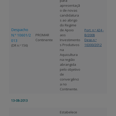
para
apresentaçã
o de novas
candidatura
s ao abrigo
do Regime
Despacho
de Apoio
Port. n.º 424 -
N.º 10601/2
PROMAR
aos
B/2008
Continente
Investimento
Desp.n.º
013
s Produtivos
16300/2012
(DR n.º 156)
na
Aquicultura
na região
abrangida
pelo objetivo
de
convergênci
a no
Continente.
13-08-2013
Estabelece