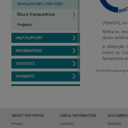
Norma ISO/IEC 27001:2022
Ética e Transparência
(FEADER), no
Projetos
Refira-se, ne
desta certif
HELP/SUPPORT
A obtenção d
INFORMATIONS
todos os Col
ferramenta es
STATISTICS
Text written according 
PAYMENTS
BENEFICIARY SUPPORT
ABOUT THE PORTAL
USEFUL INFORMATION
DOCUMENT
Privacy
Contacts
Manuals