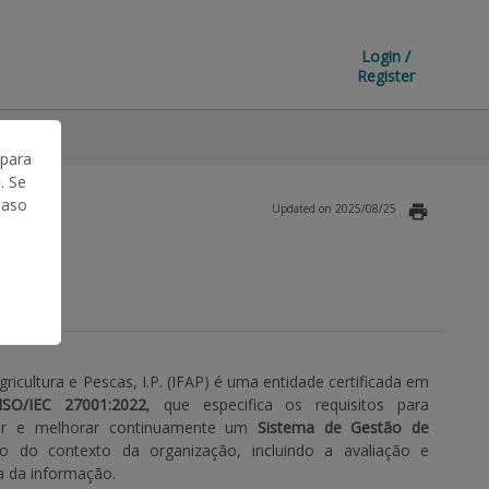
Login /
Register
 para
. Se
Caso
Updated on 2025/08/25
ricultura e Pescas, I.P. (IFAP) é uma entidade certificada em
SO/IEC 27001:2022
, que especifica os requisitos para
ter e melhorar continuamente um
Sistema de Gestão de
o do contexto da organização, incluindo a avaliação e
a da informação.