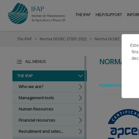
THE IFAP
HELP/SUPPORT
INFOR
The IFAP
Norma ISO/IEC 27001:2022
Norma ISO/IEC 27001:20
Este
fin
dec
NORMA ISO/
ALL MENUS
THE IFAP
NORMA ISO/IEC 2700
Who we are?
Management tools
Human Resources
Financial resources
Recruitment and selec...