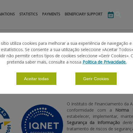
MATIONS
STATISTICS
PAYMENTS
BENEFICIARY SUPPORT
22
 sítio utiliza cookies para melhorar a sua experiência de navegação e
s estatísticos. Se consente a sua utilização seleccione «Aceitar Todos»
idir não permitir certos tipos de cookies seleccione «Gerir Cookies». 
IEC 27001:2022
pretenda saber mais, consulte a nossa
Politica de Privacidade.
Aceitar todas
Gerir Cookies
|
|
1:2022
POLITICA DE SEGURANÇA DE INFORMAÇÃO
O Instituto de Financiamento da Ag
conformidade com a
Norma I
estabelecer, implementar, man
Segurança da Informação
dentr
tratamento de riscos de seguranç