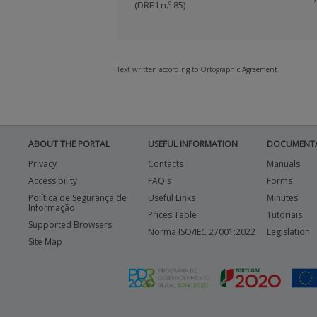
(DRE I n.º 85)
Text written according to Ortographic Agreement.
ABOUT THE PORTAL
USEFUL INFORMATION
DOCUMENT
Privacy
Contacts
Manuals
Accessibility
FAQ's
Forms
Política de Segurança de
Useful Links
Minutes
Informação
Prices Table
Tutoriais
Supported Browsers
Norma ISO/IEC 27001:2022
Legislation
Site Map