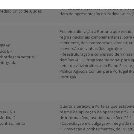
Primeira alteração das Portarias, prorro
Pedido Único de Ajudas
data de apresentação do Pedido Único (P
Primeira alteração à Portaria que estabe
regras nacionais complementares, para 
continente, das intervenções «Reestrutu
PEPAC
conversão de vinhas (biológica)» e
Eixo B -
«Reestruturação e conversão de vinhas»
Abordagem setorial
domínio «B.3 - Programa Nacional para a
integrada
setor da vitivinicultura» do Plano Estraté
Política Agrícola Comum para Portugal (
Portugal).
Quarta alteração à Portaria que estabel
PDR2020
regime de aplicação da operação n.º 2.1.
Medida 2 -
de informação», inserida na ação n.º 2.1,
Conhecimento
«Capacitação e divulgação», integrada na
1, «Inovação e conhecimento», do PDR20