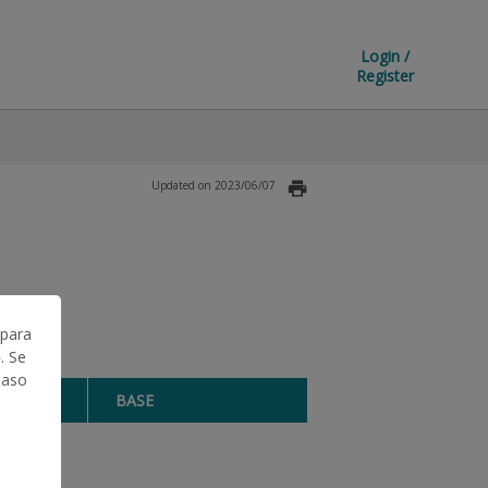
Login /
Register
Updated on 2023/06/07
 para
. Se
Caso
BASE