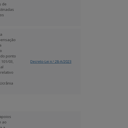
s de
stinadas
dos
ma
mpensação
a
do
e do ponto
 101/03,
Decreto-Lei n.º 28-A/2023
ual
relativo
a
Ucrânia
 apoios
e ao
a a