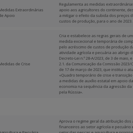
Regulamenta as medidas extraordinária
Medidas Extraordinárias
apoio aos agricultores do continente, de
de Apoio
a mitigar o efeito da subida dos preços 
custos de produção, para o ano de 2023.
Cria e estabelece as regras gerais de u
medida excecional e temporária de co
pelo acréscimo de custos de produção d
atividade agrícola e pecuária ao abrigo 
Decreto-Lei n.º 28-A/2023, de 3 de maio, 
Medidas de Crise
2.1. da Comunicação da Comissão 2023/C
de 17 de março de 2023, que institui o at
«Quadro temporário de crise e transição 
a medidas de auxílio estatal em apoio d
economia na sequência da agressão da 
pela Rússia».
Aprova o regime geral da atribuição dos
financeiros ao setor agrícola e pecuário 
Agricultura e Pecuária
setor das pescas e aquicultura e prorrog