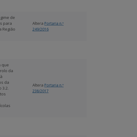
egime de
s para
Altera
Portaria n.º
a Região
249/2016
a que
rolo da
 à
os da
Altera
Portaria n.º
 3.2.
238/2017
tos
ícolas