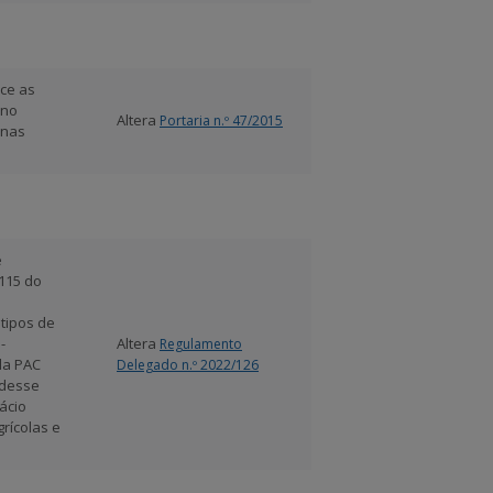
ece as
 no
Altera
Portaria n.º 47/2015
 nas
e
115 do
 tipos de
-
Altera
Regulamento
da PAC
Delegado n.º 2022/126
 desse
ácio
rícolas e