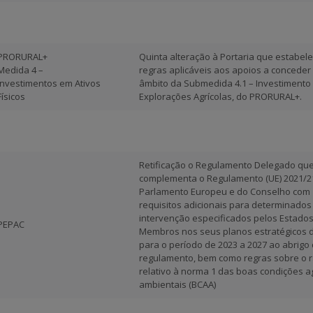
PRORURAL+
Quinta alteração à Portaria que estabel
Medida 4 –
regras aplicáveis aos apoios a conceder
Investimentos em Ativos
âmbito da Submedida 4.1 – Investimento
Físicos
Explorações Agrícolas, do PRORURAL+.
Retificação o Regulamento Delegado qu
complementa o Regulamento (UE) 2021/2
Parlamento Europeu e do Conselho com
requisitos adicionais para determinados
intervenção especificados pelos Estados
PEPAC
Membros nos seus planos estratégicos 
para o período de 2023 a 2027 ao abrigo
regulamento, bem como regras sobre o r
relativo à norma 1 das boas condições ag
ambientais (BCAA)