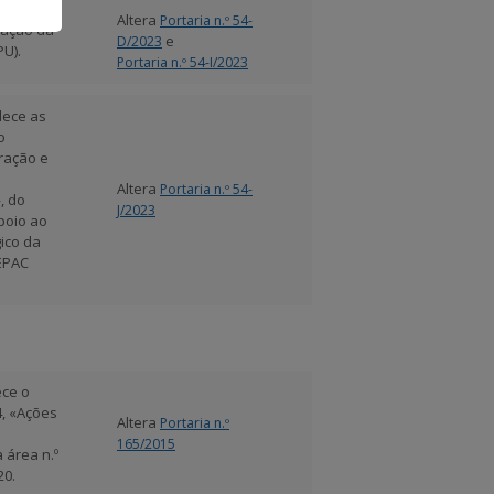
Altera
Portaria n.º 54-
gação da
e
D/2023
U).
Portaria n.º 54-I/2023
lece as
o
ração e
Altera
Portaria n.º 54-
, do
J/2023
poio ao
gico da
PEPAC
ece o
4, «Ações
Altera
Portaria n.º
165/2015
 área n.º
20.