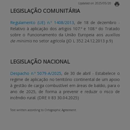
Updated on 2025/05/20
LEGISLAÇÃO COMUNITÁRIA
BENEFICIARY SUPPORT
Regulamento (UE) n.º 1408/2013
, de 18 de dezembro -
Relativo à aplicação dos artigos 107.º e 108.º do Tratado
Login / Register
sobre o Funcionamento da União Europeia aos
auxílios
de minimis
no setor agrícola (JO L 352 24.12.2013 p.9)
LEGISLAÇÃO NACIONAL
Despacho n.º 5079-A/2025
, de 30 de abril - Estabelece o
regime de aplicação no território continental de um apoio
à gestão de carga combustível em áreas de baldio, para o
ano de 2025, de forma a prevenir e reduzir o risco de
incêndio rural. (DRE II 83 30.04.2025)
Text written according to Ortographic Agreement.