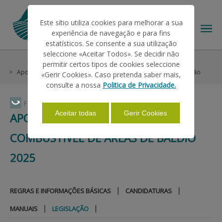
Este sítio utiliza cookies para melhorar a sua
experiência de navegação e para fins
estatísticos. Se consente a sua utilização
seleccione «Aceitar Todos». Se decidir não
Help/Support
Medidas Excecionais de Apoio
permitir certos tipos de cookies seleccione
THE IFAP
Apoio à Gestão Carga Combustível de Áreas de Baldio 2025
Legislação
«Gerir Cookies». Caso pretenda saber mais,
consulte a nossa
Politica de Privacidade.
HELP/SUPPORT
Faça Swipe para ver o menu
Aceitar todas
Gerir Cookies
APOIO À GESTÃO CARGA
COMBUSTÍVEL DE ÁREAS DE BALDIO
INFORMATIONS
2025
STATISTICS
|
|
REGRAS E INFORMAÇÕES BÁSICAS
CANDIDATURAS
|
|
PAYMENTS
MANUAIS
LEGISLAÇÃO