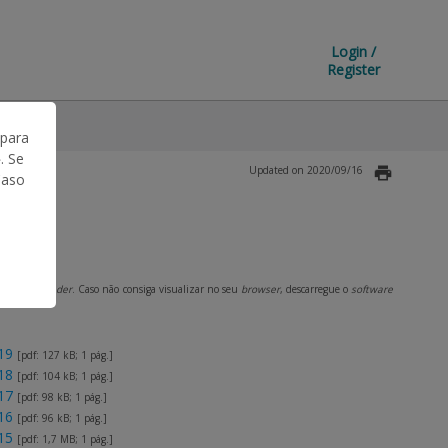
Login /
Register
 para
. Se
Updated on 2020/09/16
Caso
Acrobat Reader
. Caso não consiga visualizar no seu
browser
, descarregue o
software
19
[pdf: 127 kB; 1 pág.]
18
[pdf: 104 kB; 1 pág.]
17
[pdf: 98 kB; 1 pág.]
16
[pdf: 96 kB; 1 pág.]
15
[pdf: 1,7 MB; 1 pág.]