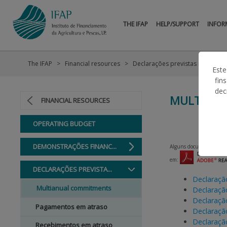
THE IFAP
HELP/SUPPORT
INFOR
The IFAP
Financial resources
Declarações previstas no art.º 1
Este
fin
dec
MULTIAN
FINANCIAL RESOURCES
OPERATING BUDGET
DEMONSTRAÇÕES FINANC...
Alguns documentos podem
em:
DECLARAÇÕES PREVISTA...
Declaraçã
Multianual commitments
Declaraçã
Declaraçã
Pagamentos em atraso
Declaraçã
Declaraçã
Recebimentos em atraso