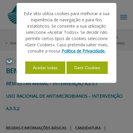
Este sítio utiliza cookies para melhorar a sua
experiência de navegação e para fins
estatísticos. Se consente a sua utilização
seleccione «Aceitar Todos». Se decidir não
Help/Support
Helps on Unique Request
Ecorregimes
permitir certos tipos de cookies seleccione
THE IFAP
Animais
Bem-estar e Antimicrobianos
Perguntas Frequentes
«Gerir Cookies». Caso pretenda saber mais,
consulte a nossa
Politica de Privacidade.
HELP/SUPPORT
Faça Swipe para ver o menu
Aceitar todas
Gerir Cookies
BEM-ESTAR E ANTIMICROBIANOS
INFORMATIONS
BEM-ESTAR ANIMAL - INTERVENÇÃO A.3.5.1
USO RACIONAL DE ANTIMICROBIANOS - INTERVENÇÃO
STATISTICS
A.3.5.2
PAYMENTS
|
|
REGRAS E INFORMAÇÕES BÁSICAS
CANDIDATURA