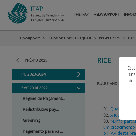
THE IFAP
HELP/SUPPORT
INFOR
Help/Support
Helps on Unique Request
Pré-PU 2025
PAC
RICE
PRÉ-PU 2025
Este
PU 2023-2024
fin
dec
RULES AND BASIC IN
PAC 2014-2022
Regime de Pagament...
01.
Quais os set
Redistributive pay...
02.
A identificaç
Greening
03.
Numa parcela
um crescimento 
Pagamento para os ...
o IFAP desta prá