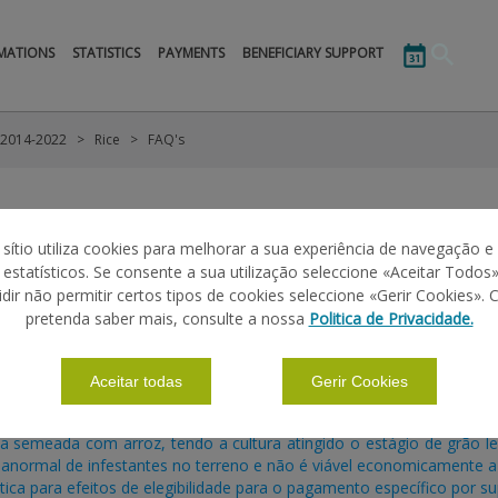
MATIONS
STATISTICS
PAYMENTS
BENEFICIARY SUPPORT
 2014-2022
Rice
FAQ's
 sítio utiliza cookies para melhorar a sua experiência de navegação e
s estatísticos. Se consente a sua utilização seleccione «Aceitar Todos»
idir não permitir certos tipos de cookies seleccione «Gerir Cookies». 
|
|
|
|
FORMATION
CALENDAR
FAQ'S
LEGISLATION
pretenda saber mais, consulte a nossa
Politica de Privacidade.
Aceitar todas
Gerir Cookies
ores identificados para a concessão de apoios às superfícies?
ão das variedades do arroz é condição de elegibilidade?
 semeada com arroz, tendo a cultura atingido o estágio de grão le
anormal de infestantes no terreno e não é viável economicamente a c
tica para efeitos de elegibilidade para o pagamento específico por su