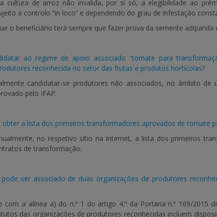
a cultura de arroz não invalida, por si só, a elegibilidade ao pré
sujeito a controlo “in loco” e dependendo do grau de infestação const
que o beneficiário terá sempre que fazer prova da semente adquirida e
didatar ao regime de apoio associado “tomate para transformaç
rodutores reconhecida no setor das frutas e produtos hortícolas?
lmente candidatar-se produtores não associados, no âmbito de 
rovado pelo IFAP.
obter a lista dos primeiros transformadores aprovados de tomate 
nualmente, no respetivo sítio na Internet, a lista dos primeiros 
ntratos de transformação.
pode ser associado de duas organizações de produtores reconhec
com a alínea a) do n.º 1 do artigo 4.º da Portaria n.º 169/2015 de
tatutos das organizações de produtores reconhecidas incluem dispo