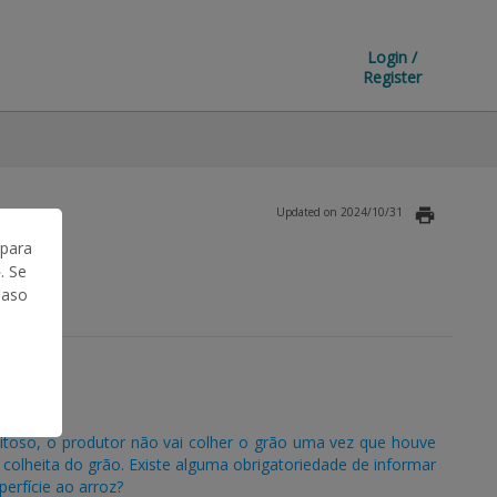
Login /
Register
Updated on 2024/10/31
 para
. Se
Caso
itoso, o produtor não vai colher o grão uma vez que houve
olheita do grão. Existe alguma obrigatoriedade de informar
perfície ao arroz?