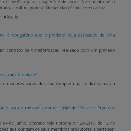
mio específico para a superfície de arroz. No entanto se o
atado, a cultura poderá não ser classificada como arroz.
 utilizada.
ão” é obrigatório que o produtor seja associado de uma
um contrato de transformação realizado com um primeiro
para transformação?
transformadores aprovados que cumprem as condições para a
idas para o mesmo setor de atividade “Frutas e Produtos
 04 de junho, alterada pela Portaria n.º 25/2016, de 12 de
sições que obrigam os seus membros produtores a pertencer