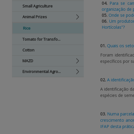
04.
Para se can
Small Agriculture
organização de p
05.
Onde se pode
Animal Prizes
06.
Um produtor
Hortícolas”?
Rice
Tomato for Transfo...
01.
Quais os seto
Cotton
Foram identific
MAZD
específicos por su
Environmental Agro...
02.
A identificaç
A identificação d
espécies de semen
03.
Numa parcela 
crescimento anor
IFAP desta prátic