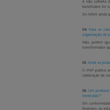
A não colheita d
beneficiário for 
De referir ainda 
04.
Para se can
organização de p
Não, podem igua
transformador ap
05.
Onde se pode 
O IFAP publica a
celebração de co
06.
Um produtor 
Hortícolas”?
Em conformidade 
fevereiro, os es