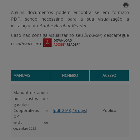
Alguns documentos podem encontrar-se em formato
BENEFICIARY SUPPORT
PDF, sendo necessário para a sua visualização a
instalação do
Adobe Acrobat Reader
.
Caso não consiga visualizar no seu
browser
, descarregue
Login / Register
o
software
em:
MANUAIS
FICHEIRO
ACESSO
Manual de apoio
aos custos de
gásoleo
Cooperativas e
[
]
Público
pdf: 2 MB; 16 pág.
OP
versão de
dezembro 2023