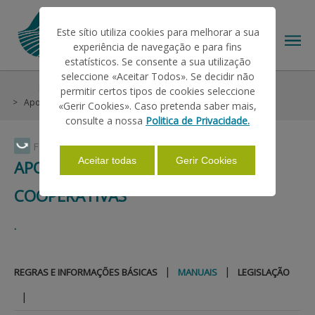
Este sítio utiliza cookies para melhorar a sua
experiência de navegação e para fins
estatísticos. Se consente a sua utilização
seleccione «Aceitar Todos». Se decidir não
Help/Support
Medidas Excecionais de Apoio
permitir certos tipos de cookies seleccione
THE IFAP
Apoio Custos Gasóleo OP e Cooperativas
Manuais
«Gerir Cookies». Caso pretenda saber mais,
consulte a nossa
Politica de Privacidade.
HELP/SUPPORT
Faça Swipe para ver o menu
Aceitar todas
Gerir Cookies
APOIO CUSTOS GASÓLEO OP E
COOPERATIVAS
INFORMATIONS
.
STATISTICS
|
|
REGRAS E INFORMAÇÕES BÁSICAS
MANUAIS
LEGISLAÇÃO
PAYMENTS
|