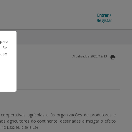
Entrar /
Registar
 para
. Se
Caso
Atualizado a 2023/12/13
ooperativas agrícolas e às organizações de produtores e
s agricultores do continente, destinadas a mitigar o efeito
3
(JO L 222 16.12.2013 p.9)