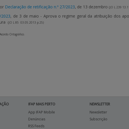
por
Declaração de retificação n.º 27/2023
, de 13 dezembro
(JO L 239 13.1
A/2023
,
de 3 de maio -
Aprova o regime geral da atribuição dos apo
tura
(JO L 85 03.05.2013 p.25)
 Acordo Ortográfico.
AÇÃO
IFAP MAIS PERTO
NEWSLETTER
App IFAP Mobile
Newsletter
Denúncias
Subscrição
RSS Feeds