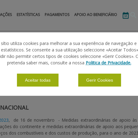
MAÇÕES
ESTATÍSTICAS
PAGAMENTOS
APOIO AO BENEFICIÁRIO
Gasóleo OP e Cooperativas
Legislação
 sítio utiliza cookies para melhorar a sua experiência de navegação e
s estatísticos. Se consente a sua utilização seleccione «Aceitar Todos»
idir não permitir certos tipos de cookies seleccione «Gerir Cookies». 
OS GASÓLEO OP E COOPERATIVAS
pretenda saber mais, consulte a nossa
Politica de Privacidade.
Aceitar todas
Gerir Cookies
|
|
|
ÕES BÁSICAS
MANUAIS
LEGISLAÇÃO
 NACIONAL
/2023
,
de 16 de novembro - Medidas extraordinárias de apoio às c
iações do continente e medidas extraordinárias de apoio aos pequeno
eços dos combustíveis e dos custos de produção, para o ano de 202