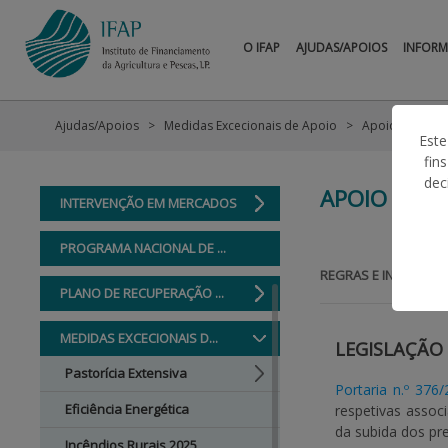
AJUDAS/APOIOS
O IFAP
AJUDAS/APOIOS
INFOR
CONDIÇÕES GERAIS
AJUDAS NO PEDIDO ÚNICO
Ajudas/Apoios
Medidas Excecionais de Apoio
Apoio Custos 
Este
PROJETOS DE INVESTIMENTO
fin
dec
APOIO CUST
INTERVENÇÃO EM MERCADOS
PROGRAMA NACIONAL DE ...
REGRAS E INFORMAÇ
PLANO DE RECUPERAÇÃO ...
MEDIDAS EXCECIONAIS D...
LEGISLAÇÃO
Pastorícia Extensiva
Portaria n.º 376
Eficiência Energética
respetivas assoc
da subida dos pr
Incêndios Rurais 2025