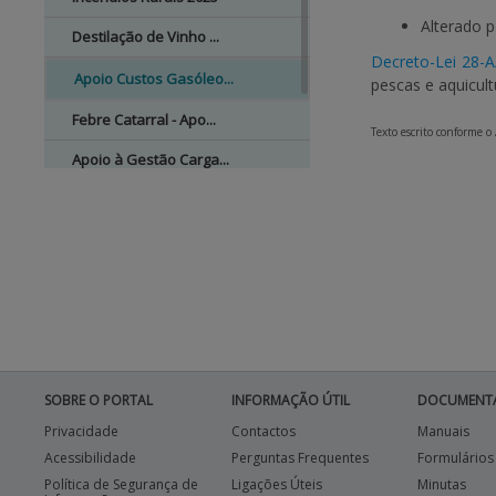
Alterado 
Destilação de Vinho ...
Decreto-Lei 28-
Apoio Custos Gasóleo...
pescas e aquicul
Febre Catarral - Apo...
Texto escrito conforme o
Apoio à Gestão Carga...
PESCAS
OUTRAS AJUDAS
SOBRE O PORTAL
INFORMAÇÃO ÚTIL
DOCUMENT
Privacidade
Contactos
Manuais
Acessibilidade
Perguntas Frequentes
Formulários
Política de Segurança de
Ligações Úteis
Minutas