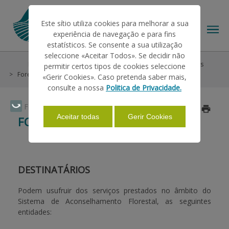
Este sítio utiliza cookies para melhorar a sua
experiência de navegação e para fins
estatísticos. Se consente a sua utilização
seleccione «Aceitar Todos». Se decidir não
Informations
Agricultural Counseling Systems
Azores
permitir certos tipos de cookies seleccione
THE IFAP
Forest Counseling System
«Gerir Cookies». Caso pretenda saber mais,
consulte a nossa
Politica de Privacidade.
HELP/SUPPORT
Faça Swipe para ver o menu
Updated on 2022/11/15
Aceitar todas
Gerir Cookies
FOREST COUNSELING SYSTEM
INFORMATIONS
DESTINATÁRIOS
STATISTICS
Podem usufruir dos serviços prestados no âmbito do
Sistema de Aconselhamento Florestal, as seguintes
entidades:
PAYMENTS