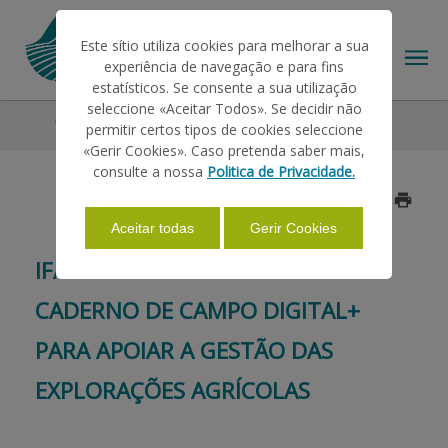
Este sítio utiliza cookies para melhorar a sua
experiência de navegação e para fins
estatísticos. Se consente a sua utilização
seleccione «Aceitar Todos». Se decidir não
Todos os Destaques
Destaque
permitir certos tipos de cookies seleccione
O IFAP
«Gerir Cookies». Caso pretenda saber mais,
consulte a nossa
Politica de Privacidade.
Data: 2026/06/11
AJUDAS/APOIOS
Aceitar todas
Gerir Cookies
IFAP DISPONIBILIZA NOVO
INFORMAÇÕES
CADERNO DE CAMPO DIGITAL+
PARA APOIAR A GESTÃO DAS
ESTATÍSTICAS
EXPLORAÇÕES AGRÍCOLAS
PAGAMENTOS