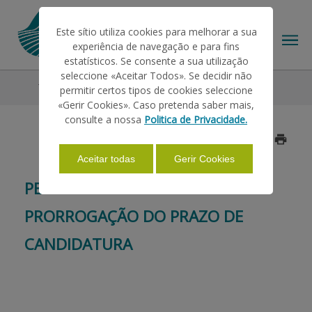
Este sítio utiliza cookies para melhorar a sua
experiência de navegação e para fins
estatísticos. Se consente a sua utilização
seleccione «Aceitar Todos». Se decidir não
Todos os Destaques
Destaque
permitir certos tipos de cookies seleccione
O IFAP
«Gerir Cookies». Caso pretenda saber mais,
consulte a nossa
Politica de Privacidade.
Data: 2023/05/16
AJUDAS/APOIOS
Aceitar todas
Gerir Cookies
PEDIDO ÚNICO 2023 -
INFORMAÇÕES
PRORROGAÇÃO DO PRAZO DE
CANDIDATURA
ESTATÍSTICAS
PAGAMENTOS