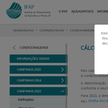
O IFAP
AJUDAS/APOIOS
INFOR
Ajudas/Apoios
Condições Gerais
Condicionalidade
Camp
Este
fin
dec
CÁLCULO 
CONDICIONALIDADE
INFORMAÇÕES GERAIS
CAMPANHA 2025
Nos casos em que
à condicionalidad
CAMPANHA 2024
A determinação
conforme o seu t
CAMPANHA 2023
Para 2023, a de
Definições
,
Grelha dos 
pág.]