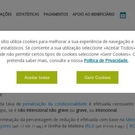
MAÇÕES
ESTATÍSTICAS
PAGAMENTOS
APOIO AO BENEFICIÁRIO
anha 2023
Cálculo da Taxa
 sítio utiliza cookies para melhorar a sua experiência de navegação e
s estatísticos. Se consente a sua utilização seleccione «Aceitar Todos»
idir não permitir certos tipos de cookies seleccione «Gerir Cookies». 
DA TAXA
pretenda saber mais, consulte a nossa
Politica de Privacidade.
Aceitar todas
Gerir Cookies
 se verifique o não cumprimento das regras da condicionalidade, h
e.
 da taxa de
penalização da condicionalidade
é efetuada consoante
ipo, se é
não intencional não grave
ou
grave
, ou
intencional
.
terminação da percentagem de redução é efetuada com base na
Meto
Açores
e Grelha da Madeira (
RLG
|
BC
[pdf: 1,7 MB
; 11 pág.
]
[pdf: 874 kB; 8 pág.]