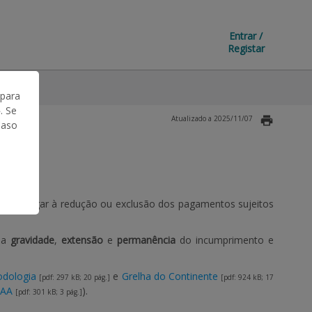
Entrar /
Registar
 para
. Se
Atualizado a 2025/11/07
Caso
averá lugar à redução ou exclusão dos pagamentos sujeitos
 a
gravidade
,
extensão
e
permanência
do incumprimento e
dologia
e
Grelha do Continente
[pdf: 297 kB; 20 pág.]
[pdf: 924 kB; 17
AA
).
[pdf: 301 kB; 3 pág.]