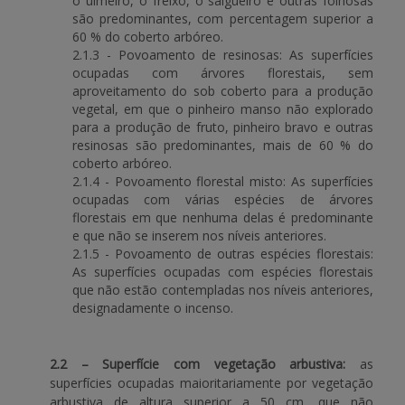
o ulmeiro, o freixo, o salgueiro e outras folhosas
são predominantes, com percentagem superior a
60 % do coberto arbóreo.
2.1.3 - Povoamento de resinosas: As superfícies
ocupadas com árvores florestais, sem
aproveitamento do sob coberto para a produção
vegetal, em que o pinheiro manso não explorado
para a produção de fruto, pinheiro bravo e outras
resinosas são predominantes, mais de 60 % do
coberto arbóreo.
2.1.4 - Povoamento florestal misto: As superfícies
ocupadas com várias espécies de árvores
florestais em que nenhuma delas é predominante
e que não se inserem nos níveis anteriores.
2.1.5 - Povoamento de outras espécies florestais:
As superfícies ocupadas com espécies florestais
que não estão contempladas nos níveis anteriores,
designadamente o incenso.
2.2 – Superfície com vegetação arbustiva:
as
superfícies ocupadas maioritariamente por vegetação
arbustiva de altura superior a 50 cm, que não