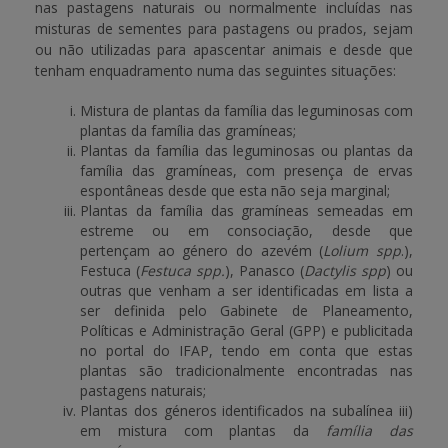
nas pastagens naturais ou normalmente incluídas nas
misturas de sementes para pastagens ou prados, sejam
ou não utilizadas para apascentar animais e desde que
tenham enquadramento numa das seguintes situações:
Mistura de plantas da família das leguminosas com
plantas da família das gramíneas;
Plantas da família das leguminosas ou plantas da
família das gramíneas, com presença de ervas
espontâneas desde que esta não seja marginal;
Plantas da família das gramíneas semeadas em
estreme ou em consociação, desde que
pertençam ao género do azevém (
Lolium spp
.),
Festuca (
Festuca spp.
), Panasco (
Dactylis spp
) ou
outras que venham a ser identificadas em lista a
ser definida pelo Gabinete de Planeamento,
Políticas e Administração Geral (GPP) e publicitada
no portal do IFAP, tendo em conta que estas
plantas são tradicionalmente encontradas nas
pastagens naturais;
Plantas dos géneros identificados na subalínea iii)
em mistura com plantas da
família das