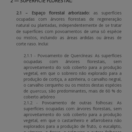
2 — SUPERFÍCIE FLORESTAL:
2.1 – Espaço florestal arborizado:
as superfícies
ocupadas com árvores florestais de regeneração
natural ou plantadas, independentemente de se tratar
de superfícies com povoamentos de uma só espécie
ou mistos, incluindo as áreas ardidas ou áreas de
corte raso. Inclui:
2.1.1 - Povoamento de Quercíneas: As superfícies
ocupadas com árvores florestais, sem
aproveitamento do sob coberto para a produção
vegetal, em que o sobreiro não explorado para a
produção de cortiça, a azinheira, o carvalho negral,
o carvalho cerquinho ou os mistos destas espécies
de
quercus
, são predominantes, mais de 60 % do
coberto arbóreo
2.1.2 - Povoamento de outras folhosas: As
superfícies ocupadas com árvores florestais, sem
aproveitamento do sob coberto para a produção
vegetal, em que o castanheiro e alfarrobeira não
explorados para a produção de fruto, o eucalipto,