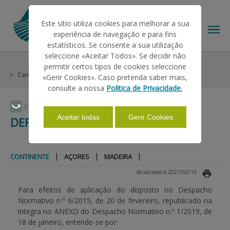
Este sítio utiliza cookies para melhorar a sua
experiência de navegação e para fins
estatísticos. Se consente a sua utilização
seleccione «Aceitar Todos». Se decidir não
Ajudas/Apoios
Condições Gerais
Condicionalidade
permitir certos tipos de cookies seleccione
O IFAP
Campanha 2021
Definições
Continente
«Gerir Cookies». Caso pretenda saber mais,
consulte a nossa
Politica de Privacidade.
AJUDAS/APOIOS
Faça Swipe para ver o menu
Aceitar todas
Gerir Cookies
DEFINIÇÕES
INFORMAÇÕES
|
|
|
CONTINENTE
AÇORES
MADEIRA
Atualizado a 2021/02/19
ESTATÍSTICAS
Para efeitos de aplicação do disposto no Despacho
Normativo n.º 6/2015, de 20 de fevereiro, republicado na
integra no ANEXO do Despacho Normativo n.º 1/2019, de
PAGAMENTOS
18 de janeiro, entende-se por: