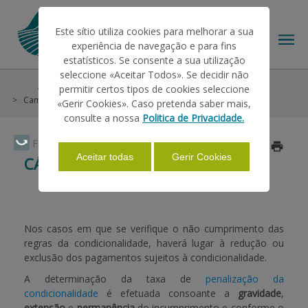
Este sítio utiliza cookies para melhorar a sua
experiência de navegação e para fins
estatísticos. Se consente a sua utilização
seleccione «Aceitar Todos». Se decidir não
Ajudas/Apoios
Condições Gerais
Condicionalidade
permitir certos tipos de cookies seleccione
O IFAP
Campanha 2021
Cálculo da Taxa
«Gerir Cookies». Caso pretenda saber mais,
consulte a nossa
Politica de Privacidade.
AJUDAS/APOIOS
Faça Swipe para ver o menu
Atualizado a 2022/03/17
Aceitar todas
Gerir Cookies
CÁLCULO DA TAXA
INFORMAÇÕES
Nos casos em que se verifique o não cumprimento das
ESTATÍSTICAS
regras da condicionalidade, haverá lugar à redução ou
exclusão dos pagamentos sujeitos à condicionalidade.
A determinação da taxa de
penalização da
PAGAMENTOS
condicionalidade
é efetuada consoante a
gravidade
,
extensão
e
permanência
do incumprimento e conforme o