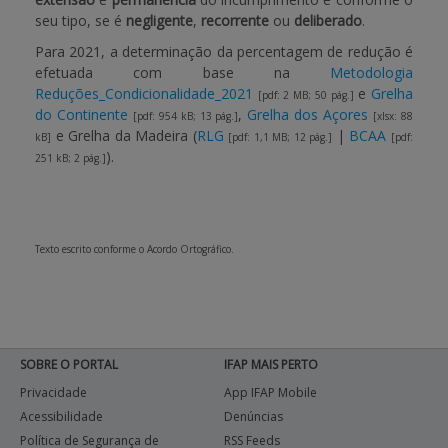
seu tipo, se é
negligente
,
recorrente
ou
deliberado
.
APOIO AO BENEFICIÁRIO
Para 2021, a determinação da percentagem de redução é
efetuada com base na
Metodologia
Reduções_Condicionalidade_2021
e
Grelha
[pdf: 2 MB; 50 pág.]
do Continente
,
Grelha dos Açores
Entrar / Registar
[pdf: 954 kB; 13 pág.]
[xlsx: 88
e Grelha da Madeira (
RLG
|
BCAA
kB]
[pdf: 1,1 MB; 12 pág.]
[pdf:
).
251 kB; 2 pág.]
Texto escrito conforme o Acordo Ortográfico.
SOBRE O PORTAL
IFAP MAIS PERTO
Privacidade
App IFAP Mobile
Acessibilidade
Denúncias
Política de Segurança de
RSS Feeds