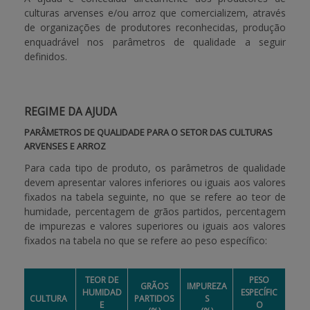
culturas arvenses e/ou arroz que comercializem, através
de organizações de produtores reconhecidas, produção
APOIO AO BENEFICIÁRIO
enquadrável nos parâmetros de qualidade a seguir
definidos.
Entrar / Registar
REGIME DA AJUDA
PARÂMETROS DE QUALIDADE PARA O SETOR DAS CULTURAS
ARVENSES E ARROZ
Para cada tipo de produto, os parâmetros de qualidade
devem apresentar valores inferiores ou iguais aos valores
fixados na tabela seguinte, no que se refere ao teor de
humidade, percentagem de grãos partidos, percentagem
de impurezas e valores superiores ou iguais aos valores
fixados na tabela no que se refere ao peso específico:
TEOR DE
PESO
GRÃOS
IMPUREZA
HUMIDAD
ESPECÍFIC
CULTURA
PARTIDOS
S
E
O