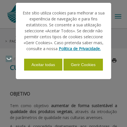
Este sítio utiliza cookies para melhorar a sua
experiência de navegação e para fins
estatísticos. Se consente a sua utilização
seleccione «Aceitar Todos». Se decidir não
Ajudas/Apoios
Outras Ajudas
Histórico
permitir certos tipos de cookies seleccione
O IFAP
PAC 2007-2013
Artigo 68º
Culturas Arvenses e Arroz
«Gerir Cookies». Caso pretenda saber mais,
consulte a nossa
Politica de Privacidade.
AJUDAS/APOIOS
Faça Swipe para ver o menu
Atualizado a 2023/07/10
Aceitar todas
Gerir Cookies
CULTURAS ARVENSES E ARROZ
INFORMAÇÕES
OBJETIVO
ESTATÍSTICAS
Tem como objetivo
aumentar de forma sustentável a
qualidade dos produtos vegetais
, através da introdução
de parâmetros de qualidade nas culturas arvenses.
PAGAMENTOS
A ajuda é concedida diretamente aos produtores de