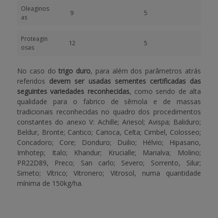
Oleaginos
9
5
as
Proteagin
12
5
osas
No caso do
trigo duro
, para além dos parâmetros atrás
referidos
devem ser usadas sementes certificadas das
seguintes variedades reconhecidas
, como sendo de alta
qualidade para o fabrico de sêmola e de massas
tradicionais reconhecidas no quadro dos procedimentos
constantes do anexo V: Achille; Ariesol; Avispa; Baliduro;
Beldur, Bronte; Cantico; Carioca, Celta; Cimbel, Colosseo;
Concadoro; Core; Donduro; Duilio; Hélvio; Hipasano,
Imhotep; Italo; Khandur; Krucialle; Marialva; Molino;
PR22D89, Preco; San carlo; Severo; Sorrento, Silur;
Simeto; Vítrico; Vitronero; Vitrosol, numa quantidade
mínima de 150kg/ha.