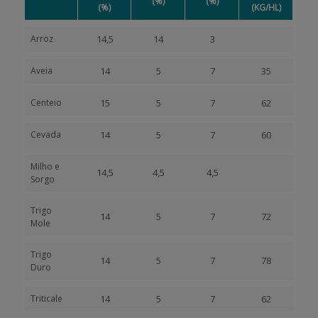
(%)
(%)
(%)
(KG/HL)
Arroz
14,5
14
3
Aveia
14
5
7
35
Centeio
15
5
7
62
Cevada
14
5
7
60
Milho e
14,5
4,5
4,5
Sorgo
Trigo
14
5
7
72
Mole
Trigo
14
5
7
78
Duro
Triticale
14
5
7
62