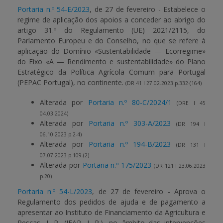
Portaria n.º 54-E/2023
, de 27 de fevereiro - Estabelece o
regime de aplicação dos apoios a conceder ao abrigo do
artigo 31.º do Regulamento (UE) 2021/2115, do
Parlamento Europeu e do Conselho, no que se refere à
aplicação do Domínio «Sustentabilidade — Ecorregime»
do Eixo «A — Rendimento e sustentabilidade» do Plano
Estratégico da Política Agrícola Comum para Portugal
(PEPAC Portugal), no continente.
(DR 41 I 27.02.2023 p.332-(164)
Alterada por
Portaria n.º 80-C/2024/1
(DRE I 45
04.03.2024)
Alterada por
Portaria n.º 303-A/2023
(DR 194 I
06.10.2023 p.2-4)
Alterada por
Portaria n.º 194-B/2023
(DR 131 I
07.07.2023 p.109-(2)
Alterada por
Portaria n.º 175/2023
(DR 121 I 23.06.2023
p.20)
Portaria n.º 54-L/2023
, de 27 de fevereiro - Aprova o
Regulamento dos pedidos de ajuda e de pagamento a
apresentar ao Instituto de Financiamento da Agricultura e
Pescas, I. P. (IFAP, I. P.), no âmbito das intervenções