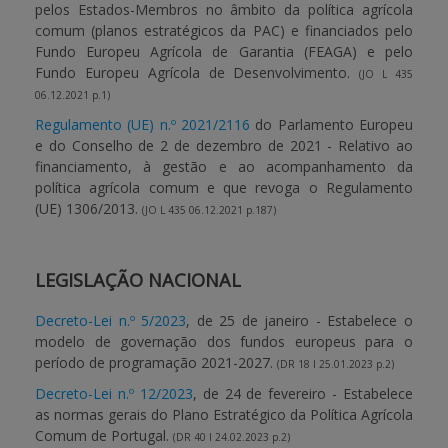
pelos Estados-Membros no âmbito da política agrícola
comum (planos estratégicos da PAC) e financiados pelo
Fundo Europeu Agrícola de Garantia (FEAGA) e pelo
Fundo Europeu Agrícola de Desenvolvimento.
(JO L 435
06.12.2021 p.1)
Regulamento (UE) n.º 2021/2116
do Parlamento Europeu
e do Conselho de 2 de dezembro de 2021 - Relativo ao
financiamento, à gestão e ao acompanhamento da
política agrícola comum e que revoga o Regulamento
(UE) 1306/2013.
(JO L 435 06.12.2021 p.187)
LEGISLAÇÃO NACIONAL
Decreto-Lei n.º 5/2023
, de 25 de janeiro - Estabelece o
modelo de governação dos fundos europeus para o
período de programação 2021-2027.
(DR 18 I 25.01.2023 p.2)
Decreto-Lei n.º 12/2023
, de 24 de fevereiro - Estabelece
as normas gerais do Plano Estratégico da Política Agrícola
Comum de Portugal.
(DR 40 I 24.02.2023 p.2)