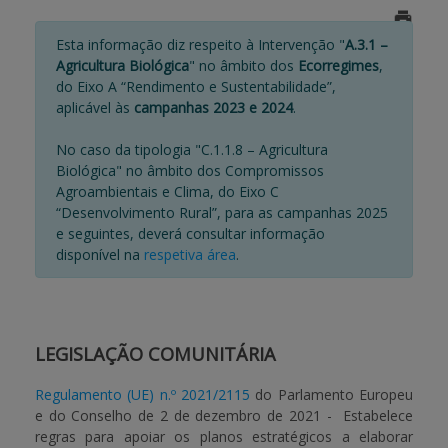
APOIO AO BENEFICIÁRIO
Esta informação diz respeito à Intervenção "
A.3.1 –
Agricultura Biológica
" no âmbito dos
Ecorregimes
,
do Eixo A “Rendimento e Sustentabilidade”,
aplicável às
campanhas 2023 e 2024
.
Entrar / Registar
No caso da tipologia "C.1.1.8 – Agricultura
Biológica" no âmbito dos Compromissos
Agroambientais e Clima, do Eixo C
“Desenvolvimento Rural”, para as campanhas 2025
e seguintes, deverá consultar informação
disponível na
respetiva área
.
LEGISLAÇÃO COMUNITÁRIA
Regulamento (UE) n.º 2021/2115
do Parlamento Europeu
e do Conselho de 2 de dezembro de 2021 - Estabelece
regras para apoiar os planos estratégicos a elaborar