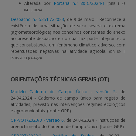
Alterada por
Portaria n.º 80-C/2024/1
(DRE I 45
04.03.2024)
Despacho n.º 5351-A/2023
, de 9 de maio - Reconhece a
existência de uma situação de seca severa e extrema
(agrometeorológica) nos concelhos constantes do anexo
ao presente despacho e do qual faz parte integrante, o
que consubstancia um fenómeno climático adverso, com
repercussões negativas na atividade agrícola.
(DR 89 II
09.05.2023 p.426-(2))
ORIENTAÇÕES TÉCNICAS GERAIS (OT)
Modelo Caderno de Campo Único - versão 5
, de
24.04.2024 - Caderno de campo único para registo de
atividades, previsto nas intervenções regimes ecológicos
e agroambientais. (fonte: GPP)
GPP/OT/2023/3 - versão 6
, de 24.04.2024 - Instruções de
preenchimento do Caderno de Campo Único (fonte: GPP)
GPP/OT/2023/1 - Partilha de Dados
, de 29.03 -