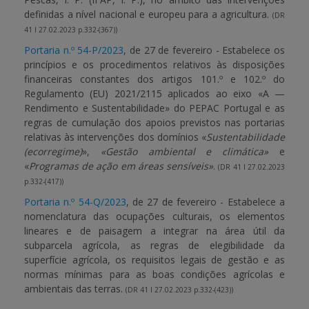
definidas a nível nacional e europeu para a agricultura.
(DR
41 I 27.02.2023 p.332-(367))
Portaria n.º 54-P/2023
, de 27 de fevereiro - Estabelece os
princípios e os procedimentos relativos às disposições
financeiras constantes dos artigos 101.º e 102.º do
Regulamento (EU) 2021/2115 aplicados ao eixo «A —
Rendimento e Sustentabilidade» do PEPAC Portugal e as
regras de cumulação dos apoios previstos nas portarias
relativas às intervenções dos domínios «
Sustentabilidade
(ecorregime)
»,
«Gestão ambiental e climática»
e
«
Programas de ação em áreas sensíveis»
.
(DR 41 I 27.02.2023
p.332-(417))
Portaria n.º 54-Q/2023
, de 27 de fevereiro - Estabelece a
nomenclatura das ocupações culturais, os elementos
lineares e de paisagem a integrar na área útil da
subparcela agrícola, as regras de elegibilidade da
superfície agrícola, os requisitos legais de gestão e as
normas mínimas para as boas condições agrícolas e
ambientais das terras.
(DR 41 I 27.02.2023 p.332-(423))