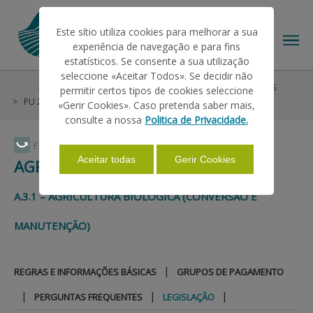
Este sítio utiliza cookies para melhorar a sua
experiência de navegação e para fins
estatísticos. Se consente a sua utilização
seleccione «Aceitar Todos». Se decidir não
Ajudas/Apoios
Ajudas no Pedido Único
Pré-PU 2025
permitir certos tipos de cookies seleccione
O IFAP
PU 2023-2024
Agricultura Biológica A.3.1
Legislação
«Gerir Cookies». Caso pretenda saber mais,
consulte a nossa
Politica de Privacidade.
AJUDAS/APOIOS
Faça Swipe para ver o menu
Aceitar todas
Gerir Cookies
AGRICULTURA BIOLÓGICA A.3.1
INFORMAÇÕES
A.3.1 – AGRICULTURA BIOLÓGICA (CONVERSÃO E
MANUTENÇÃO)
ESTATÍSTICAS
|
REGRAS E INFORMAÇÕES BÁSICAS
GRUPOS DE PAGAMENTO
PAGAMENTOS
|
|
|
PERGUNTAS FREQUENTES
LEGISLAÇÃO