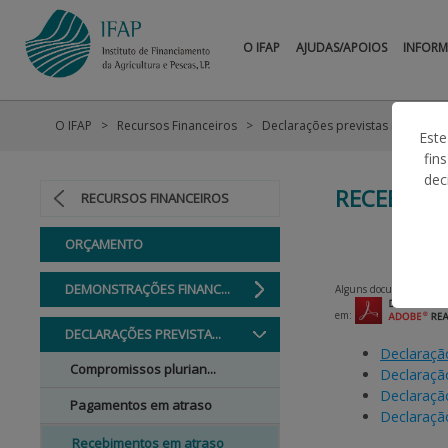
O IFAP
AJUDAS/APOIOS
INFOR
O IFAP
Recursos Financeiros
Declarações previstas no art.º 1
Este
fin
dec
RECEBIME
RECURSOS FINANCEIROS
ORÇAMENTO
DEMONSTRAÇÕES FINANC...
Alguns documentos podem
em:
DECLARAÇÕES PREVISTA...
Declaraçã
Compromissos plurian...
Declaraçã
Declaraçã
Pagamentos em atraso
Declaraçã
Recebimentos em atraso