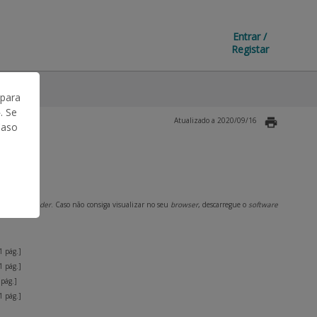
Entrar /
Registar
 para
. Se
Atualizado a 2020/09/16
Caso
Acrobat Reader
. Caso não consiga visualizar no seu
browser
, descarregue o
software
1 pág.]
1 pág.]
 pág.]
1 pág.]