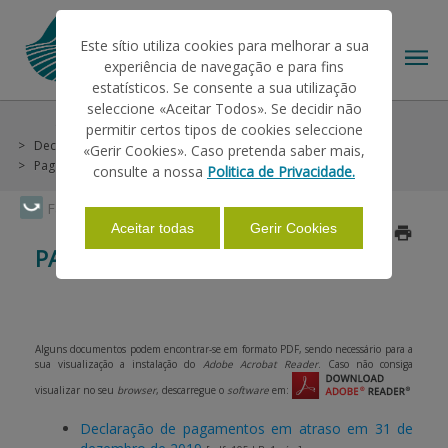
Este sítio utiliza cookies para melhorar a sua
experiência de navegação e para fins
estatísticos. Se consente a sua utilização
seleccione «Aceitar Todos». Se decidir não
O IFAP
Recursos Financeiros
permitir certos tipos de cookies seleccione
O IFAP
Declarações previstas no art.º 15.º da LCPA
«Gerir Cookies». Caso pretenda saber mais,
Pagamentos em atraso
consulte a nossa
Politica de Privacidade.
AJUDAS/APOIOS
Faça Swipe para ver o menu
Aceitar todas
Gerir Cookies
Atualizado a 2021/08/20
PAGAMENTOS EM ATRASO
INFORMAÇÕES
ESTATÍSTICAS
Alguns documentos podem encontrar-se em formato PDF, sendo necessário para a
sua visualização a instalação do
Adobe Acrobat Reader
. Caso não consiga
visualizar no seu
browser
, descarregue o
software
em:
PAGAMENTOS
Declaração de pagamentos em atraso em 31 de