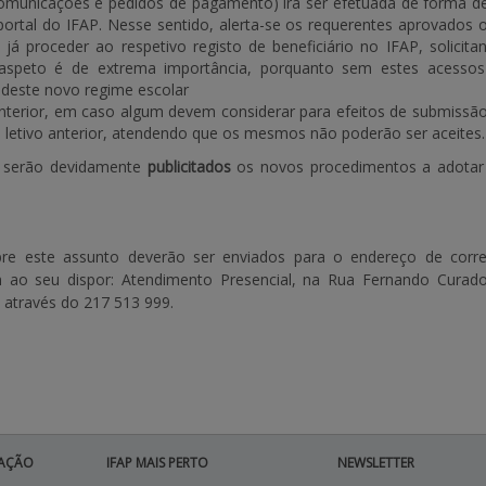
omunicações e pedidos de pagamento) irá ser efetuada de forma des
 portal do IFAP. Nesse sentido, alerta-se os requerentes aprovados
á proceder ao respetivo registo de beneficiário no IFAP, solicit
 aspeto é de extrema importância, porquanto sem estes acesso
deste novo regime escolar
nterior, em caso algum devem considerar para efeitos de submissã
letivo anterior, atendendo que os mesmos não poderão ser aceites.
a, serão devidamente
publicitados
os novos procedimentos a adota
re este assunto deverão ser enviados para o endereço de correi
 ao seu dispor: Atendimento Presencial, na Rua Fernando Curado
através do 217 513 999.
AÇÃO
IFAP MAIS PERTO
NEWSLETTER