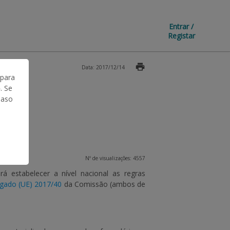
Entrar /
Registar
Data: 2017/12/14
 para
. Se
Caso
Nº de visualizações: 4557
á estabelecer a nível nacional as regras
gado (UE) 2017/40
da Comissão (ambos de