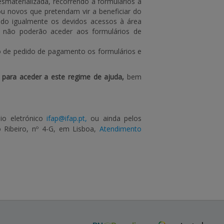
materializada, recorrendo a formulários a
 ou novos que pretendam vir a beneficiar do
ando igualmente os devidos acessos à área
s não poderão aceder aos formulários de
o de pedido de pagamento os formulários e
r
para aceder a este regime de ajuda,
bem
o eletrónico
ifap@ifap.pt,
ou ainda pelos
 Ribeiro, nº 4-G, em Lisboa,
Atendimento