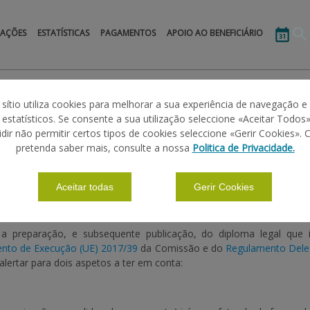
MAÇÕES
ESTATÍSTICAS
PAGAMENTOS
APOIO AO BENEFICIÁRIO
 sítio utiliza cookies para melhorar a sua experiência de navegação e
s estatísticos. Se consente a sua utilização seleccione «Aceitar Todos»
idir não permitir certos tipos de cookies seleccione «Gerir Cookies». 
R
pretenda saber mais, consulte a nossa
Politica de Privacidade.
Aceitar todas
Gerir Cookies
preparação, e subsequente publicação, do diploma legal que ir
nto de Execução (UE) 2017/39
da Comissão e do
Regulamento Dele
lertar para dois aspetos a ter em conta: