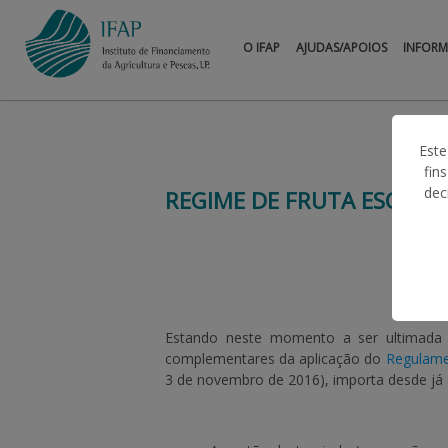
O IFAP
AJUDAS/APOIOS
INFOR
Este
fin
dec
REGIME DE FRUTA ESCOLA
Estando neste momento a ser ultimada a 
complementares da aplicação do
Regulame
3 de novembro de 2016), importa desde já a