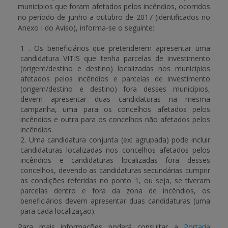
municípios que foram afetados pelos incêndios, ocorridos
no período de junho a outubro de 2017 (identificados no
APOIO AO BENEFICIÁRIO
Anexo I do Aviso), informa-se o seguinte:
1 . Os beneficiários que pretenderem apresentar uma
candidatura VITIS que tenha parcelas de investimento
Entrar / Registar
(origem/destino e destino) localizadas nos municípios
afetados pelos incêndios e parcelas de investimento
(origem/destino e destino) fora desses municípios,
devem apresentar duas candidaturas na mesma
campanha, uma para os concelhos afetados pelos
incêndios e outra para os concelhos não afetados pelos
incêndios.
2. Uma candidatura conjunta (ex: agrupada) pode incluir
candidaturas localizadas nos concelhos afetados pelos
incêndios e candidaturas localizadas fora desses
concelhos, devendo as candidaturas secundárias cumprir
as condições referidas no ponto 1, ou seja, se tiveram
parcelas dentro e fora da zona de incêndios, os
beneficiários devem apresentar duas candidaturas (uma
para cada localização).
Para mais informações poderá consultar a
Portaria