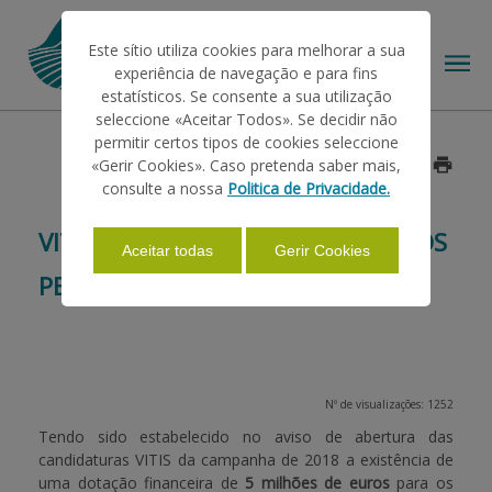
Este sítio utiliza cookies para melhorar a sua
experiência de navegação e para fins
estatísticos. Se consente a sua utilização
seleccione «Aceitar Todos». Se decidir não
permitir certos tipos de cookies seleccione
O IFAP
«Gerir Cookies». Caso pretenda saber mais,
Data: 2017/11/22
consulte a nossa
Politica de Privacidade.
AJUDAS/APOIOS
VITIS 2018 - MUNICÍPIOS AFETADOS
Aceitar todas
Gerir Cookies
PELOS INCÊNDIOS
INFORMAÇÕES
ESTATÍSTICAS
Nº de visualizações: 1252
Tendo sido estabelecido no aviso de abertura das
candidaturas VITIS da campanha de 2018 a existência de
PAGAMENTOS
uma dotação financeira de
5 milhões de euros
para os